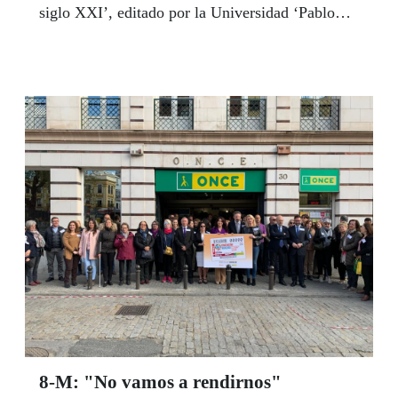
siglo XXI’, editado por la Universidad ‘Pablo
Olavide’ de Sevilla. Juezas, fiscales, policías,
políticas y una larga lista de profesionales de
primer nivel en distintos campos analizan la
situación actual del mercado laboral de la mujer
desde su perspectiva personal. Viruet, que es
también secretaria general del CERMI en
Andalucía, defendió en la presentación del libro
que es tiempo de liderar una revolución para
situar a la mujer en el centro de todas las
estrategias.
8-M: "No vamos a rendirnos"