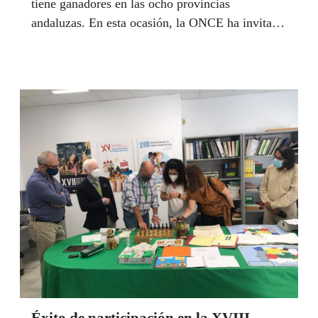
tiene ganadores en las ocho provincias
andaluzas. En esta ocasión, la ONCE ha invitado
a los docentes y estudiantes a aportar ideas para
diseñar banderas e himnos por la inclusión de las
personas con discapacidad. En Andalucía han
participado 40.554 estudiantes y 457 profesores
de 365 centros educativos. A nivel estatal han
sido 157.451 alumnos los que han participado en
esta edición.
Éxito de participación en la XVIII