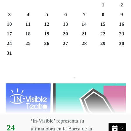
Sábado 1
Domi
1
2
Lunes 3
Martes 4
Miércoles 5
Jueves 6
Viernes 7
Sábado 8
Domi
3
4
5
6
7
8
9
Lunes 10
Martes 11
Miércoles 12
Jueves 13
Viernes 14
Sábado 15
Domi
10
11
12
13
14
15
16
Lunes 17
Martes 18
Miércoles 19
Jueves 20
Viernes 21
Sábado 22
Domi
17
18
19
20
21
22
23
Martes 25
Miércoles 26
Jueves 27
Viernes 28
Sábado 29
Domi
24
25
26
27
28
29
30
Lunes 31
31
Final del calendario
Eventos disponibles en el mes
‘In-Visible’ representa su
Día:
24
última obra en la Barca de la