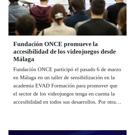
la expansión del Coronavirus en España en
aplicación de las medidas puestas en marcha por
el Ministerio de Sanidad y el Gobierno de
España.
Fundación ONCE promueve la
accesibilidad de los videojuegos desde
Málaga
Fundación ONCE participó el pasado 6 de marzo
en Málaga en un taller de sensibilización en la
academia EVAD Formación para promover que
el sector de los videojuegos tenga en cuenta la
accesibilidad en todos sus desarrollos. Por otra
parte, y ante el estado de alarma que vive España
por la crisis del coronavirus, Fundación ONCE
ha decidido, con la autorización del Fondo Social
Europeo (FSE), ampliar el plazo de la