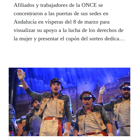
Afiliados y trabajadores de la ONCE se
concentraron a las puertas de sus sedes en
Andalucía en vísperas del 8 de marzo para
visualizar su apoyo a la lucha de los derechos de
la mujer y presentar el cupón del sorteo dedicado
al Día Internacional de la Mujer bajo el lema
‘Generación Igualdad’. En Sevilla, la consejera
de Igualdad, Políticas Sociales y Conciliación de
la Junta de Andalucía, Rocío Ruiz, participó en
el acto convocado por la Delegación Territorial y
compartió con el colectivo de mujeres con
discapacidad una idea que supone toda una
declaración de intenciones: "No nos vamos a
rendir", advirtió.