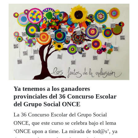
"Estad seguros que saldremos adelante y
afrontaremos el futuro más fuertes desplegando
nuestra singular capacidad de ser capaces",
afirma Carballeda en un mensaje dirigido a todos
y que publicamos en este Boletín de Noticias.
Ya tenemos a los ganadores
provinciales del 36 Concurso Escolar
del Grupo Social ONCE
La 36 Concurso Escolar del Grupo Social
ONCE, que este curso se celebra bajo el lema
‘ONCE upon a time. La mirada de tod@s’, ya