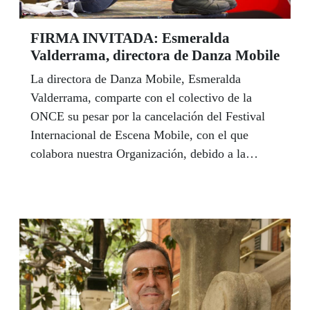
iluminaron la Alhambra le pidió que se casara con
él y se echó a llorar. “Granada es todo emoción
FIRMA INVITADA: Esmeralda
para mí”, sostiene el novelista de ‘El peso del
Valderrama, directora de Danza Mobile
alma’.
La directora de Danza Mobile, Esmeralda
Valderrama, comparte con el colectivo de la
ONCE su pesar por la cancelación del Festival
Internacional de Escena Mobile, con el que
colabora nuestra Organización, debido a la
pandemia del coronavirus: "Juntos, seguro que lo
logramos", sostiene. Valderrama defiende la
danza como un vehículo de comunicación, de
encuentro e interacción.