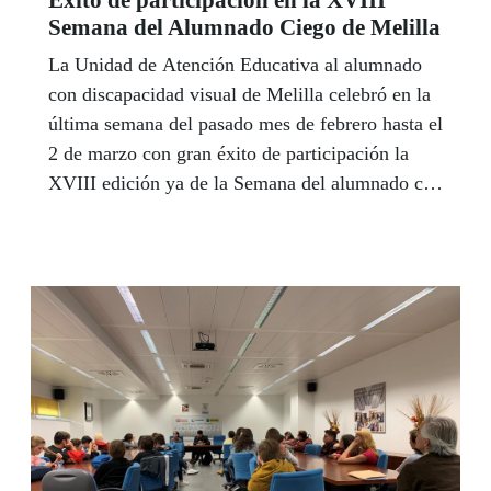
Semana del Alumnado Ciego de Melilla
La Unidad de Atención Educativa al alumnado
con discapacidad visual de Melilla celebró en la
última semana del pasado mes de febrero hasta el
2 de marzo con gran éxito de participación la
XVIII edición ya de la Semana del alumnado con
ceguera y discapacidad visual que se desarrolló
en la Biblioteca Pública y tuvo como objetivo
principal conocer y visibilizar a este alumnado.
En esta ocasión el Lema que presidió todas las
jornadas fue ‘Veo con todos los sentidos, cómo
se activan y potencian el resto de los sentidos
cuando existe un déficit visual’.