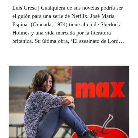
Luis Gresa | Cualquiera de sus novelas podría ser
el guión para una serie de Netflix. José María
Espinar (Granada, 1974) tiene alma de Sherlock
Holmes y una vida marcada por la literatura
británica. Su última obra, ‘El asesinato de Lord
Conan Whitehall’, ganadora del Premio Tiflos de
Novela 2020, rinde de hecho tributo a la época
victoriana. Hijo de varias generaciones de
catedráticos, ha dejado de creer en la Univesidad
como fuente de conocimiento e investigación,
después de doce años como profesor, y se refugia
ahora en el boxeo para huir de la mediocridad.
Espinar es un autor con mayúsculas pero todo un
personaje. Un día se llevó a su mujer, inglesa, al
Mirador de San Nicolás con una venda en los
ojos, esperó a que atardeciera y cuando