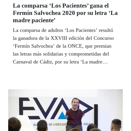
La comparsa ‘Los Pacientes’ gana el
Fermín Salvochea 2020 por su letra ‘La
madre paciente’
La comparsa de adultos ‘Los Pacientes’ resultó
la ganadora de la XXVIII edición del Concurso
‘Fermín Salvochea’ de la ONCE, que premian
las letras más solidarias y comprometidas del
Carnaval de Cádiz, por su letra ‘La madre
paciente’, de Francisco Javier Díaz. En esta
ocasión, tres de las cuatro letras ganadoras
fueron inéditas en un año en el que se
presentaron 38 letras al Concurso, con una
temática más dispersa que otros años. Sin
embargo, por primera vez en la historia del
'Fermín Salvochea' la ONCE no celebró su
tradicional gala de entrega de premios debido a