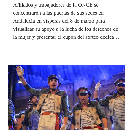
Afiliados y trabajadores de la ONCE se
concentraron a las puertas de sus sedes en
Andalucía en vísperas del 8 de marzo para
visualizar su apoyo a la lucha de los derechos de
la mujer y presentar el cupón del sorteo dedicado
al Día Internacional de la Mujer bajo el lema
‘Generación Igualdad’. En Sevilla, la consejera
de Igualdad, Políticas Sociales y Conciliación de
la Junta de Andalucía, Rocío Ruiz, participó en
el acto convocado por la Delegación Territorial y
compartió con el colectivo de mujeres con
discapacidad una idea que supone toda una
declaración de intenciones: "No nos vamos a
rendir", advirtió.