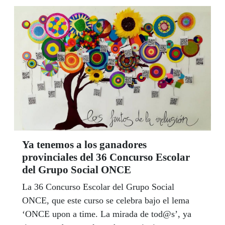
"Estad seguros que saldremos adelante y
afrontaremos el futuro más fuertes desplegando
nuestra singular capacidad de ser capaces",
afirma Carballeda en un mensaje dirigido a todos
y que publicamos en este Boletín de Noticias.
Ya tenemos a los ganadores
provinciales del 36 Concurso Escolar
del Grupo Social ONCE
La 36 Concurso Escolar del Grupo Social
ONCE, que este curso se celebra bajo el lema
‘ONCE upon a time. La mirada de tod@s’, ya