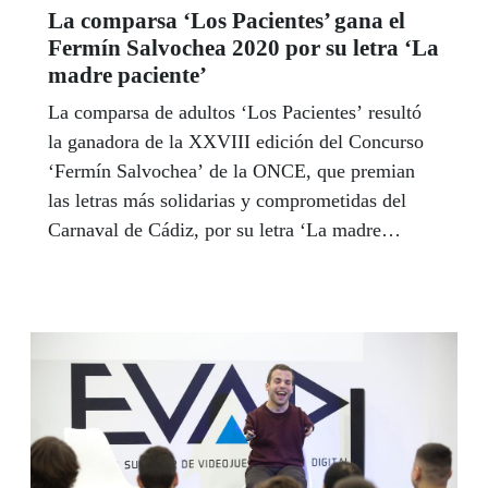
La comparsa ‘Los Pacientes’ gana el
Fermín Salvochea 2020 por su letra ‘La
madre paciente’
La comparsa de adultos ‘Los Pacientes’ resultó
la ganadora de la XXVIII edición del Concurso
‘Fermín Salvochea’ de la ONCE, que premian
las letras más solidarias y comprometidas del
Carnaval de Cádiz, por su letra ‘La madre
paciente’, de Francisco Javier Díaz. En esta
ocasión, tres de las cuatro letras ganadoras
fueron inéditas en un año en el que se
presentaron 38 letras al Concurso, con una
temática más dispersa que otros años. Sin
embargo, por primera vez en la historia del
'Fermín Salvochea' la ONCE no celebró su
tradicional gala de entrega de premios debido a