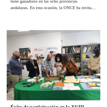
tiene ganadores en las ocho provincias
andaluzas. En esta ocasión, la ONCE ha invitado
a los docentes y estudiantes a aportar ideas para
diseñar banderas e himnos por la inclusión de las
personas con discapacidad. En Andalucía han
participado 40.554 estudiantes y 457 profesores
de 365 centros educativos. A nivel estatal han
sido 157.451 alumnos los que han participado en
esta edición.
Éxito de participación en la XVIII