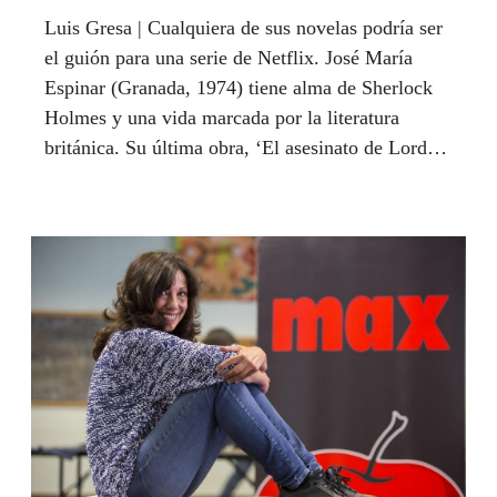
Luis Gresa | Cualquiera de sus novelas podría ser
el guión para una serie de Netflix. José María
Espinar (Granada, 1974) tiene alma de Sherlock
Holmes y una vida marcada por la literatura
británica. Su última obra, ‘El asesinato de Lord
Conan Whitehall’, ganadora del Premio Tiflos de
Novela 2020, rinde de hecho tributo a la época
victoriana. Hijo de varias generaciones de
catedráticos, ha dejado de creer en la Univesidad
como fuente de conocimiento e investigación,
después de doce años como profesor, y se refugia
ahora en el boxeo para huir de la mediocridad.
Espinar es un autor con mayúsculas pero todo un
personaje. Un día se llevó a su mujer, inglesa, al
Mirador de San Nicolás con una venda en los
ojos, esperó a que atardeciera y cuando