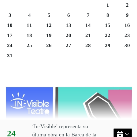
Sábado 1
Domi
1
2
Lunes 3
Martes 4
Miércoles 5
Jueves 6
Viernes 7
Sábado 8
Domi
3
4
5
6
7
8
9
Lunes 10
Martes 11
Miércoles 12
Jueves 13
Viernes 14
Sábado 15
Domi
10
11
12
13
14
15
16
Lunes 17
Martes 18
Miércoles 19
Jueves 20
Viernes 21
Sábado 22
Domi
17
18
19
20
21
22
23
Martes 25
Miércoles 26
Jueves 27
Viernes 28
Sábado 29
Domi
24
25
26
27
28
29
30
Lunes 31
31
Final del calendario
Eventos disponibles en el mes
‘In-Visible’ representa su
Día:
24
última obra en la Barca de la