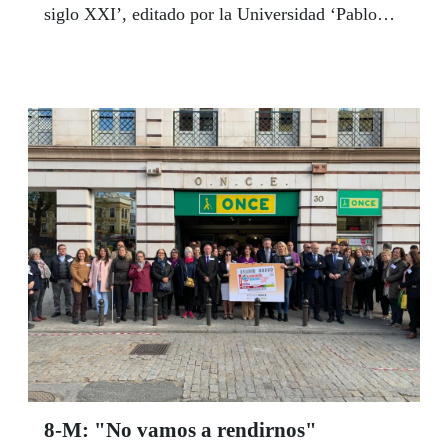
siglo XXI’, editado por la Universidad ‘Pablo
Olavide’ de Sevilla. Juezas, fiscales, policías,
políticas y una larga lista de profesionales de
primer nivel en distintos campos analizan la
situación actual del mercado laboral de la mujer
desde su perspectiva personal. Viruet, que es
también secretaria general del CERMI en
Andalucía, defendió en la presentación del libro
que es tiempo de liderar una revolución para
situar a la mujer en el centro de todas las
estrategias.
8-M: "No vamos a rendirnos"