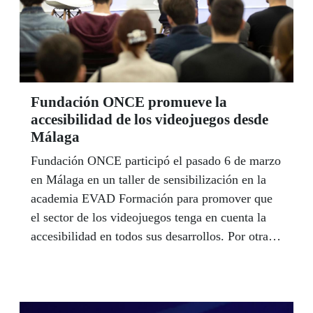
la expansión del Coronavirus en España en
aplicación de las medidas puestas en marcha por
el Ministerio de Sanidad y el Gobierno de
España.
Fundación ONCE promueve la
accesibilidad de los videojuegos desde
Málaga
Fundación ONCE participó el pasado 6 de marzo
en Málaga en un taller de sensibilización en la
academia EVAD Formación para promover que
el sector de los videojuegos tenga en cuenta la
accesibilidad en todos sus desarrollos. Por otra
parte, y ante el estado de alarma que vive España
por la crisis del coronavirus, Fundación ONCE
ha decidido, con la autorización del Fondo Social
Europeo (FSE), ampliar el plazo de la