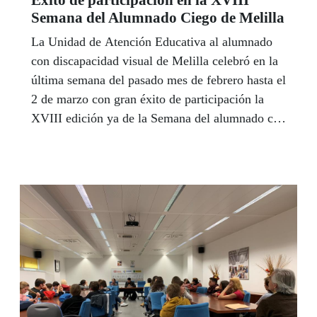
Semana del Alumnado Ciego de Melilla
La Unidad de Atención Educativa al alumnado
con discapacidad visual de Melilla celebró en la
última semana del pasado mes de febrero hasta el
2 de marzo con gran éxito de participación la
XVIII edición ya de la Semana del alumnado con
ceguera y discapacidad visual que se desarrolló
en la Biblioteca Pública y tuvo como objetivo
principal conocer y visibilizar a este alumnado.
En esta ocasión el Lema que presidió todas las
jornadas fue ‘Veo con todos los sentidos, cómo
se activan y potencian el resto de los sentidos
cuando existe un déficit visual’.