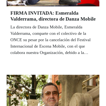
iluminaron la Alhambra le pidió que se casara con
él y se echó a llorar. “Granada es todo emoción
FIRMA INVITADA: Esmeralda
para mí”, sostiene el novelista de ‘El peso del
Valderrama, directora de Danza Mobile
alma’.
La directora de Danza Mobile, Esmeralda
Valderrama, comparte con el colectivo de la
ONCE su pesar por la cancelación del Festival
Internacional de Escena Mobile, con el que
colabora nuestra Organización, debido a la
pandemia del coronavirus: "Juntos, seguro que lo
logramos", sostiene. Valderrama defiende la
danza como un vehículo de comunicación, de
encuentro e interacción.