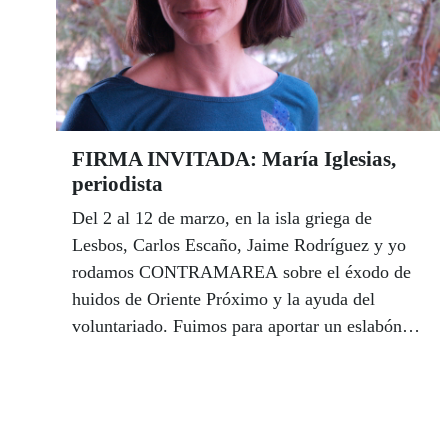
FIRMA INVITADA: María Iglesias,
periodista
Del 2 al 12 de marzo, en la isla griega de
Lesbos, Carlos Escaño, Jaime Rodríguez y yo
rodamos CONTRAMAREA sobre el éxodo de
huidos de Oriente Próximo y la ayuda del
voluntariado. Fuimos para aportar un eslabón a
la cadena humanitaria: la visibilización del
drama. El Premio Solidarios 2016 a Medio de
Comunicación otorgado por la ONCE-A une un
nuevo y valioso eslabón.