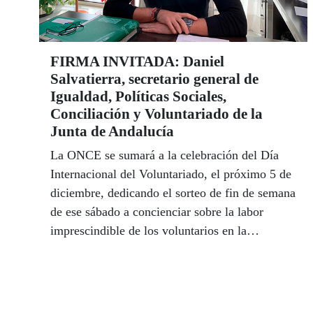
FIRMA INVITADA: Daniel
Salvatierra, secretario general de
Igualdad, Políticas Sociales,
Conciliación y Voluntariado de la
Junta de Andalucía
La ONCE se sumará a la celebración del Día
Internacional del Voluntariado, el próximo 5 de
diciembre, dedicando el sorteo de fin de semana
de ese sábado a concienciar sobre la labor
imprescindible de los voluntarios en la
sociedad. El secretario general de Igualdad,
Políticas Sociales, Conciliación y Voluntariado
de la Junta de Andalucía, Daniel Salvatierra,
defiende en esta tribuna la importancia