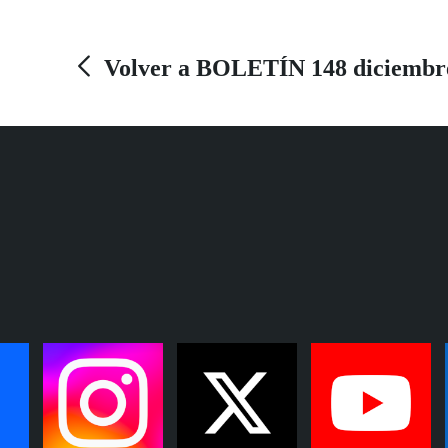
estratégica de su labor y su entrega, máxime en
tiempos de pandemia, a la vez que reivindica un
Volver a BOLETÍN 148 diciembr
papel más activo de la ciudadanía ante los
asuntos de interés común.