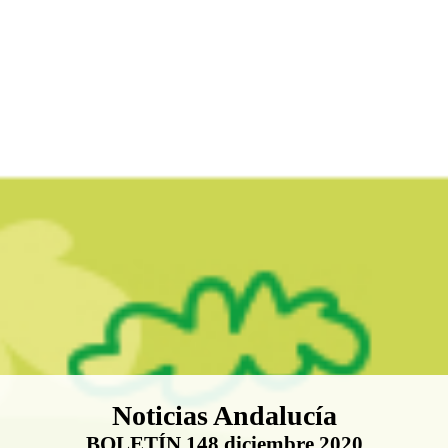
Boletín Noticias Andalucía
Noticias Andalucía
BOLETÍN 148 diciembre 2020