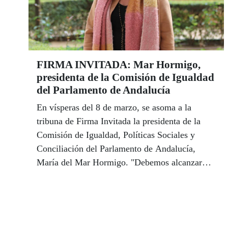
FIRMA INVITADA: Mar Hormigo,
presidenta de la Comisión de Igualdad
del Parlamento de Andalucía
En vísperas del 8 de marzo, se asoma a la
tribuna de Firma Invitada la presidenta de la
Comisión de Igualdad, Políticas Sociales y
Conciliación del Parlamento de Andalucía,
María del Mar Hormigo. "Debemos alcanzar
una igualdad real y efectiva que traspase el
papel y el discurso político y se convierta en
hechos tangibles", sostiene Hormigo, quien
denuncia que las mujeres con discapacidad