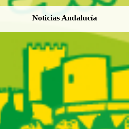
Boletín Noticias Andalucía
Noticias Andalucía