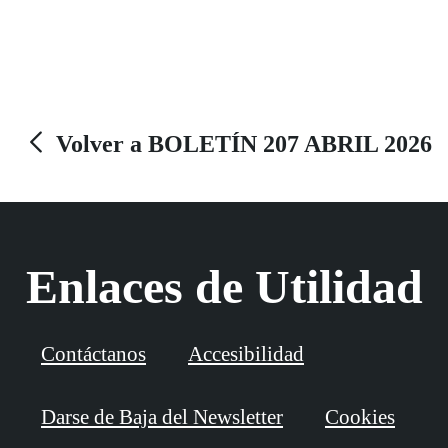
INVITADA la necesidad de marcar esa casilla como
un gesto solidario que significa, a su juicio, contribuir
a una sociedad más justa e igualitaria. Marcar esa X -
sostiene- "abre la puerta a la ayuda y al
acompañamiento de la población más necesitada".
Volver a BOLETÍN 207 ABRIL 2026
Enlaces de Utilidad
Contáctanos
Accesibilidad
Darse de Baja del Newsletter
Cookies