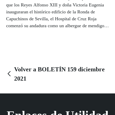
que los Reyes Alfonso XIII y doña Victoria Eugenia
inauguraran el histórico edificio de la Ronda de
Capuchinos de Sevilla, el Hospital de Cruz Roja
comenzó su andadura como un albergue de mendigos
que se reconvirtió en hospital militar durante la Guerra
Civil. Hoy ofrece medio centenar especialidades,
cuenta con 240 profesionales sanitarios y realiza más
de 50.000 consultas y 8.000 intervenciones quirúrgicas
al año. Juan José Rivero (Sevilla, 1964), es su
subdirector gerente desde hace casi una década. En
Volver a BOLETÍN 159 diciembre
plena pandemia se afilió a la ONCE por su
2021
discapacidad visual. Desde entonces, la vida le ha
cambiado por completo. | LUIS GRESA