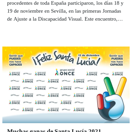
procedentes de toda España participaron, los días 18 y
19 de noviembre en Sevilla, en las primeras Jornadas
de Ajuste a la Discapacidad Visual. Este encuentro,
que se celebró en la sede del Centro de Recursos
Educativos de la ONCE bajo el lema ‘Ajustándose a la
vida, un proceso continuo que nos implica a toda la
comunidad’, contó con la participación de un centenar
de profesionales de todos los perfiles implicados en la
tarea de ayudar a las personas en su proceso de ajuste
a la situación derivada de la pérdida de la visión.
Muchas ganas de Santa Lucía 2021