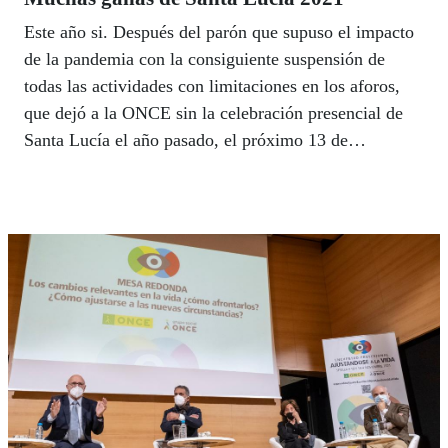
Este año si. Después del parón que supuso el impacto
de la pandemia con la consiguiente suspensión de
todas las actividades con limitaciones en los aforos,
que dejó a la ONCE sin la celebración presencial de
Santa Lucía el año pasado, el próximo 13 de
diciembre todos los centros se volcarán en la
celebración del Día de la Patrona de las personas
ciegas con un amplio programa de actividades
culturales, abiertas al público en su gran mayoría, para
poner en valor los logros conseguidos por la ONCE en
sus 83 años de vida. Consulta aquí todos los actos
previstos en el ámbito de Andalucía.