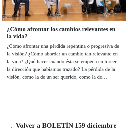
¿Cómo afrontar los cambios relevantes en
la vida?
¿Cómo afrontar una pérdida repentina o progresiva de
la visión? ¿Cómo abordar un cambio tan relevante en
la vida? ¿Qué hacer cuando ésta se empeña en torcer
la dirección que habíamos trazado? La pérdida de la
visión, como la de un ser querido, como la de
cualquier otra tragedia sobrevenida, desencadena un
proceso de desajuste personal que requiere, en muchos
casos, de ayuda profesional para aceptar -palabra
clave- esa nueva situación. Tres catedráticos de
Psicología, de Almería, Madrid y Oviedo, trataron de
aportar respuestas a la pregunta que ha presidido las
Volver a BOLETÍN 159 diciembre