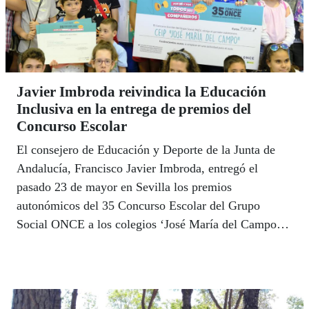
Javier Imbroda reivindica la Educación
Inclusiva en la entrega de premios del
Concurso Escolar
El consejero de Educación y Deporte de la Junta de
Andalucía, Francisco Javier Imbroda, entregó el
pasado 23 de mayor en Sevilla los premios
autonómicos del 35 Concurso Escolar del Grupo
Social ONCE a los colegios ‘José María del Campos’
de Sevilla, ‘San Isidoro’ de Torredelcampo (Jaén) y
‘Daidén’, de Benahavís (Málaga), este último es a su
vez ganador a nivel nacional en su categoría. En su
primer acto público con la ONCE como consejero,