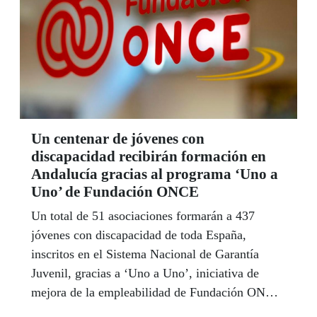
se plantea ya el doctorado de Sicología además
de ultimar su primera novela. Con este
currículum abrumador, Adriana defiende el Plan
ONCERCA como “una bocanada de realidad”.
Un centenar de jóvenes con
discapacidad recibirán formación en
Andalucía gracias al programa ‘Uno a
Uno’ de Fundación ONCE
Un total de 51 asociaciones formarán a 437
jóvenes con discapacidad de toda España,
inscritos en el Sistema Nacional de Garantía
Juvenil, gracias a ‘Uno a Uno’, iniciativa de
mejora de la empleabilidad de Fundación ONCE
que cuenta con la cofinanciación del Programa