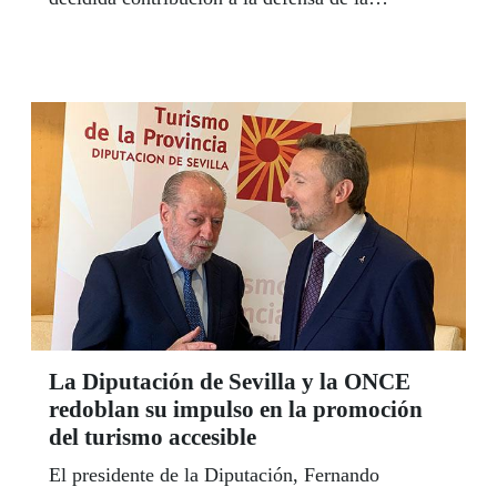
seguridad de los ciudadanos, según dijo el
delegado territorial de la ONCE en Andalucía,
Ceuta y Melilla, Cristóbal, Martínez, en la
presentación de este cupón, el pasado 7 de mayo,
al delegado del Gobierno en Andalucía, Lucrecio
Fernández, y al general Jefe de la 4ª Zona de la
Guardia Civil, Manuel Contreras.
La Diputación de Sevilla y la ONCE
redoblan su impulso en la promoción
del turismo accesible
El presidente de la Diputación, Fernando