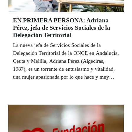
EN PRIMERA PERSONA: Adriana
Pérez, jefa de Servicios Sociales de la
Delegación Territorial
La nueva jefa de Servicios Sociales de la
Delegación Territorial de la ONCE en Andalucía,
Ceuta y Melilla, Adriana Pérez (Algeciras,
1987), es un torrente de entusiasmo y vitalidad,
una mujer apasionada por lo que hace y muy
convencida del regalo que es ser, como dice,
afiliada a la ONCE. Diplomada en Trabajo
Social, máster de Mediación Familiar, grado de
Educación Primaria con inglés y máster en
Neurosicología de la Educación, se declara una
enamorada de la Neurociencia y en la actualidad