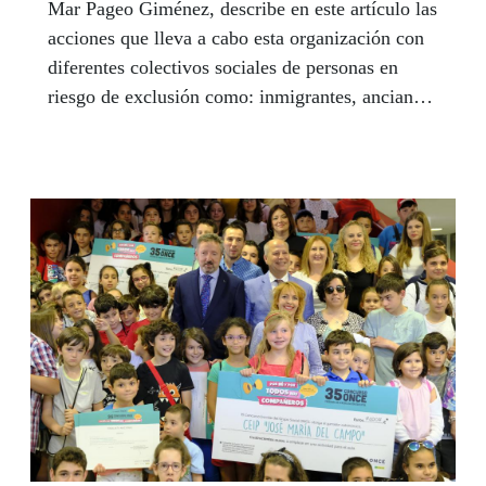
Mar Pageo Giménez, describe en este artículo las
acciones que lleva a cabo esta organización con
diferentes colectivos sociales de personas en
riesgo de exclusión como: inmigrantes, ancianos
solos o familias con pocos recursos económicos,
entre otros, y destaca la labor de los voluntarios
que desarrollan estas funciones. “En Cruz Roja
Española hacemos nuestra labor humanitaria y
social con la pasión y entrega del voluntariado”,
sostiene. A su juicio, el día a día de los
voluntarios es un reto y una recompensa por
todas las labores que desarrollan.