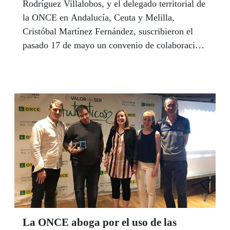
Rodríguez Villalobos, y el delegado territorial de
la ONCE en Andalucía, Ceuta y Melilla,
Cristóbal Martínez Fernández, suscribieron el
pasado 17 de mayo un convenio de colaboración
para la realización de actividades en materia de
turismo accesible en la provincia de Sevilla. De
esta forma, la provincia sevillana se convierte en
un referente de la accesibilidad en el disfrute del
turismo para el colectivo de personas con
discapacidad, según destacó el delegado
territorial de la Organización.
La ONCE aboga por el uso de las