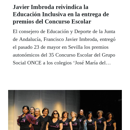
Javier Imbroda reivindica la
Educación Inclusiva en la entrega de
premios del Concurso Escolar
El consejero de Educación y Deporte de la Junta
de Andalucía, Francisco Javier Imbroda, entregó
el pasado 23 de mayor en Sevilla los premios
autonómicos del 35 Concurso Escolar del Grupo
Social ONCE a los colegios ‘José María del
Campos’ de Sevilla, ‘San Isidoro’ de
Torredelcampo (Jaén) y ‘Daidén’, de Benahavís
(Málaga), este último es a su vez ganador a nivel
nacional en su categoría. En su primer acto
público con la ONCE como consejero, Imbroda
aseguró que la educación inclusiva va a ser “una
línea estratégica” en el trabajo de su Consejería.