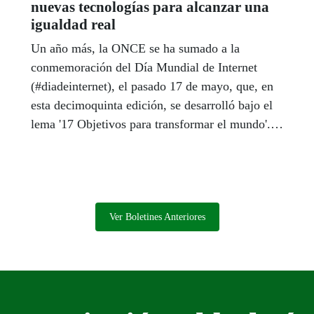
nuevas tecnologías para alcanzar una
igualdad real
Un año más, la ONCE se ha sumado a la
conmemoración del Día Mundial de Internet
(#diadeinternet), el pasado 17 de mayo, que, en
esta decimoquinta edición, se desarrolló bajo el
lema '17 Objetivos para transformar el mundo'.
En Andalucía la Organización desarrolló varias
actividades durante esa semana en distintos
centros con el objetivo de incorporar al colectivo
de personas ciegas y con discapacidad visual
grave al mundo de las nuevas tecnologías,
Ver Boletines Anteriores
además del concurso organizado por el Consejo
Territorial, con motivo del Día Internacional de
Internet, que ganó el afiliado granadino José
Miguel Suárez Linares.