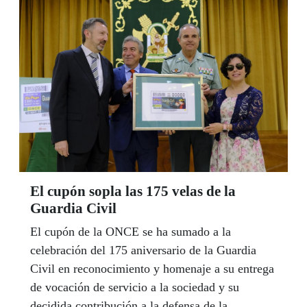
el Festival ‘Romancero’, un recital con textos de
sor Juana Inés de la Cruz, el próximo 6 de
julioen la iglesia de San Blas de la localidad
castellano manchega.
El cupón sopla las 175 velas de la
Guardia Civil
El cupón de la ONCE se ha sumado a la
celebración del 175 aniversario de la Guardia
Civil en reconocimiento y homenaje a su entrega
de vocación de servicio a la sociedad y su
decidida contribución a la defensa de la