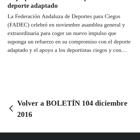
deporte adaptado
La Federación Andaluza de Deportes para Ciegos
(FADEC) celebró en noviembre asamblea general y
extraordinaria para coger un nuevo impulso que
suponga un refuerzo en su compromiso con el deporte
adaptado y el apoyo a los deportistas ciegos y con
discapacidad visual grave. La asamblea reeligió a
Cristóbal Martínez como presidente de la FADEC. Por
su parte, el Real Betis Balompié firmó un convenio
con Fundación ONCE para promover la accesibilidad
en su estadio y favorecer la integración social en su
club.
Volver a BOLETÍN 104 diciembre
2016