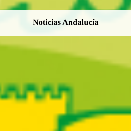
Boletín Noticias Andalucía
Noticias Andalucía