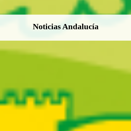
Boletín Noticias Andalucía
Noticias Andalucía