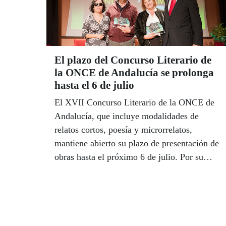
El plazo del Concurso Literario de
la ONCE de Andalucía se prolonga
hasta el 6 de julio
El XVII Concurso Literario de la ONCE de
Andalucía, que incluye modalidades de
relatos cortos, poesía y microrrelatos,
mantiene abierto su plazo de presentación de
obras hasta el próximo 6 de julio. Por su
parte, la ONCE ha convocado ya los
Premios Tiflos de Literatura 2020, en su
XXXIV edición de Poesía, XXXI de Cuento
y XXIII de Novela, un certamen con el que
la Organización promociona anualmente la