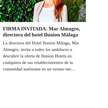
la memoria de nuestra historia. La ONCE ha
vuelto.
FIRMA INVITADA: Mar Almagro,
directora del hotel Ilunion Málaga
La directora del Hotel Ilunion Málaga, Mar
Almagro, invita a todos los andaluces a
descubrir la oferta de Ilunion Hotels en
cualquiera de sus establecimientos de la
comunidad autónoma en un verano tan
especial como el de este año 2020. Almagro
se declara orgullosa de la aportación de los
hoteles de Ilunion en la lucha contra el
coronavirus y asegura que todos los centros
se han adaptado a la nueva realidad con las
mayores garantías sanitarias pero