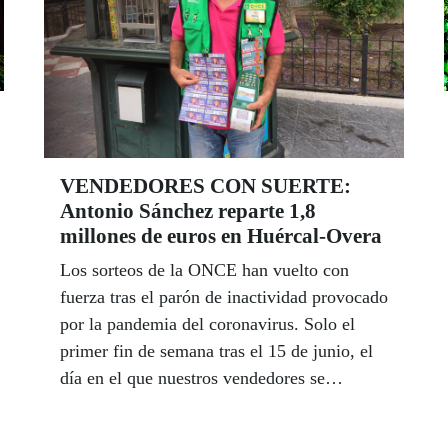
pedagógica del Centro de Recursos
Educativos de la ONCE en Sevilla, desde
donde se atiende a los 1.945 alumnos ciegos
o con discapacidad visual grave de
Andalucía, Extremadura, Ceuta y Melilla,
una enorme responsabilidad, más aún en
tiempos del coronavirus, que parece llevar
VENDEDORES CON SUERTE:
con la mayor naturalidad y sin inmutarse.
Antonio Sánchez reparte 1,8
Siempre con una sonrisa | Por LUIS GRESA
millones de euros en Huércal-Overa
Los sorteos de la ONCE han vuelto con
fuerza tras el parón de inactividad provocado
por la pandemia del coronavirus. Solo el
primer fin de semana tras el 15 de junio, el
día en el que nuestros vendedores se
reincorporaron a la venta, se repartieron 2,7
millones de euros entre las provincias de