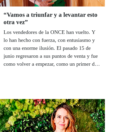
discapacidad y sus familias.
“Vamos a triunfar y a levantar esto
otra vez”
Los vendedores de la ONCE han vuelto. Y
lo han hecho con fuerza, con entusiasmo y
con una enorme ilusión. El pasado 15 de
junio regresaron a sus puntos de venta y fue
como volver a empezar, como un primer día
de escuela después de unas largas
vacaciones. Algunos, muchos, con la
incertidumbre de saber si se acordarían de
cómo funcionaba el TPV y todos con la
esperanza de dar pronto un premio a unos
clientes que, más que nunca, necesitan de la
ilusión de la ONCE. La imagen de las calles
vacías quedará ya grabada en las retinas de