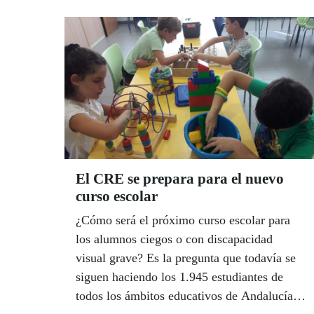
creación literaria en lengua castellana e
impulsa la escritura entre las personas ciegas
o con discapacidad visual grave.
El CRE se prepara para el nuevo
curso escolar
¿Cómo será el próximo curso escolar para
los alumnos ciegos o con discapacidad
visual grave? Es la pregunta que todavía se
siguen haciendo los 1.945 estudiantes de
todos los ámbitos educativos de Andalucía,