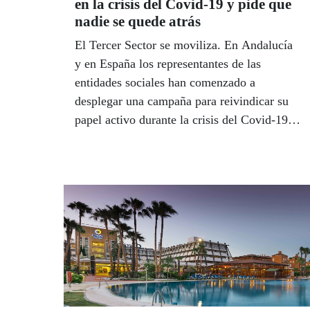
en la crisis del Covid-19 y pide que
nadie se quede atrás
El Tercer Sector se moviliza. En Andalucía
y en España los representantes de las
entidades sociales han comenzado a
desplegar una campaña para reivindicar su
papel activo durante la crisis del Covid-19 y
pedir de paso al Gobierno que cuente con
sus aportaciones en la reconstrucción del
país. Quieren evitar así que nadie pueda
quedarse atrás en este nuevo tiempo que se
abre una vez superado el estado de alarma.
El cupón de la ONCE, por su parte, dio su
respaldo en junio a las empresas que
destinan parte de sus impuestos a sufragar
fines sociales para las personas más
vulnerables.