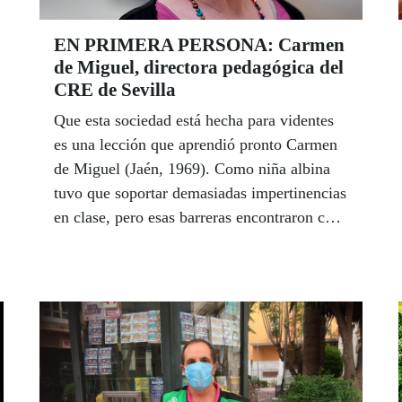
álbum gráfico de unos días de venta
cargados de emociones para todos.
EN PRIMERA PERSONA: Carmen
de Miguel, directora pedagógica del
CRE de Sevilla
Que esta sociedad está hecha para videntes
es una lección que aprendió pronto Carmen
de Miguel (Jaén, 1969). Como niña albina
tuvo que soportar demasiadas impertinencias
en clase, pero esas barreras encontraron con
el tiempo compensación, porque forjaron el
carácter de una mujer fuerte, valiente y
rebelde, el de una maestra exigente con sus
alumnos, una apasionada por la Educación
que busca siempre que los suyos crezcan con
conciencia crítica en el respeto a la
diferencia. Desde 2015 es la directora