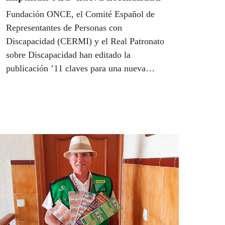
Fundación ONCE, el Comité Español de
Representantes de Personas con
Discapacidad (CERMI) y el Real Patronato
sobre Discapacidad han editado la
publicación ’11 claves para una nueva
normalidad accesible’, en la que se hacen
recomendaciones teniendo en cuenta las
necesidades de las personas con
discapacidad en la adecuación de los
espacios y edificios públicos a esta nueva
realidad fruto de la lucha contra el Covid 19.
En este contexto, el servicio de voluntariado
de Fundación ONCE ha sumado ya más de
1.000 personas gracias al esfuerzo realizado
por la entidad desde el inicio de la crisis del
coronavirus para ayudar a las personas con