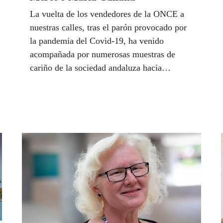
La vuelta de los vendedores de la ONCE a
nuestras calles, tras el parón provocado por
la pandemia del Covid-19, ha venido
acompañada por numerosas muestras de
cariño de la sociedad andaluza hacia
nuestros vendedores. A los clientes
habituales que aguardaban expectantes el
regreso de sus cuponeros, como un síntoma
más de la ansiada nueva normalidad, se han
sumado personalidades públicas,
representantes políticos, artistas flamencos,
actrices, deportistas o periodistas que han
querido expresar su apoyo a la ONCE de la
mejor forma que pueden hacerlo, comprando
un cupón de la ONCE y compartiendo esa
ilusión con sus seres queridos. Este es el