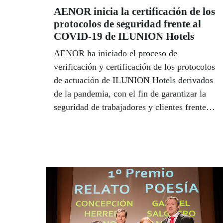
AENOR inicia la certificación de los
protocolos de seguridad frente al
COVID-19 de ILUNION Hotels
AENOR ha iniciado el proceso de
verificación y certificación de los protocolos
de actuación de ILUNION Hotels derivados
de la pandemia, con el fin de garantizar la
seguridad de trabajadores y clientes frente al
COVID-19 en todas sus instalaciones. Por su
parte, Ilunion Lavanderías, que cuenta con
ocho centros en Andalucía, ha obtenido ya
ese alto reconocimiento.