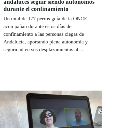
andaluces seguir siendo autónomos
durante el confinamiento
Un total de 177 perros guía de la ONCE
acompañan durante estos días de
confinamiento a las personas ciegas de
Andalucía, aportando plena autonomía y
seguridad en sus desplazamientos al
convertirse en los ojos de quien no puede
ver. Estas personas agradecen a los perros
poder seguir siendo autónomas para afrontar
y superar la situación. España celebró el día
29 de abril el Día Internacional de los Perros
Guía.