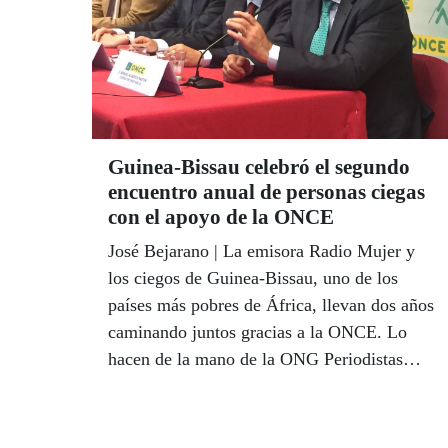
desencadena el coronavirus.
Guinea-Bissau celebró el segundo
encuentro anual de personas ciegas
con el apoyo de la ONCE
José Bejarano | La emisora Radio Mujer y
los ciegos de Guinea-Bissau, uno de los
países más pobres de África, llevan dos años
caminando juntos gracias a la ONCE. Lo
hacen de la mano de la ONG Periodistas
Solidarios-Asociación de la Prensa de
Sevilla. La Delegación Territorial de la
ONCE en Andalucía, Ceuta y Melilla