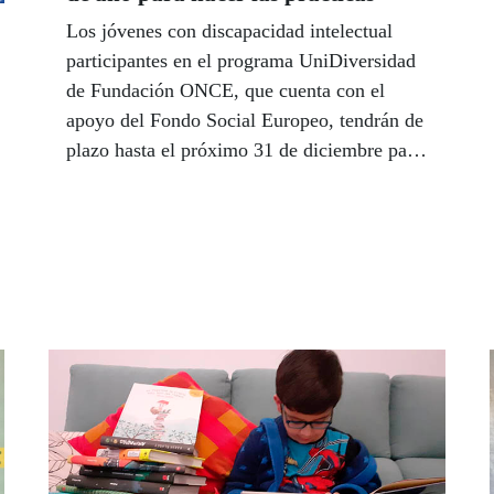
Los jóvenes con discapacidad intelectual
participantes en el programa UniDiversidad
de Fundación ONCE, que cuenta con el
apoyo del Fondo Social Europeo, tendrán de
plazo hasta el próximo 31 de diciembre para
llevar a cabo las prácticas laborales previstas
en esta iniciativa. Se amplía así el plazo
previsto inicialmente por el impacto del
coronavirus. Por otra parte, las nuevas
herramientas tecnológicas de lucha contra el
COVID-19 que el Gobierno ha puesto en
marcha son accesibles para las personas con
discapacidad gracias a la participación de
Fundación ONCE en el proyecto.