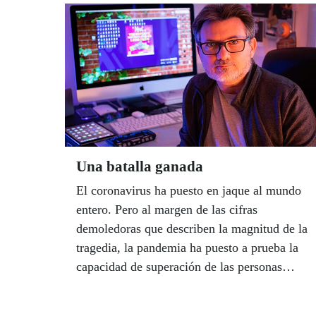
patrocina el encuentro anual de los ciegos de
la región de Bafatá, en el este del país,
coincidiendo con el segundo aniversario de
la fundación de la única emisora de radio
gestionada íntegramente por mujeres en el
occidente de África.
Una batalla ganada
El coronavirus ha puesto en jaque al mundo
entero. Pero al margen de las cifras
demoledoras que describen la magnitud de la
tragedia, la pandemia ha puesto a prueba la
capacidad de superación de las personas
frente a la adversidad. En la ONCE, un
ejército de trabajadores sociales, instructores