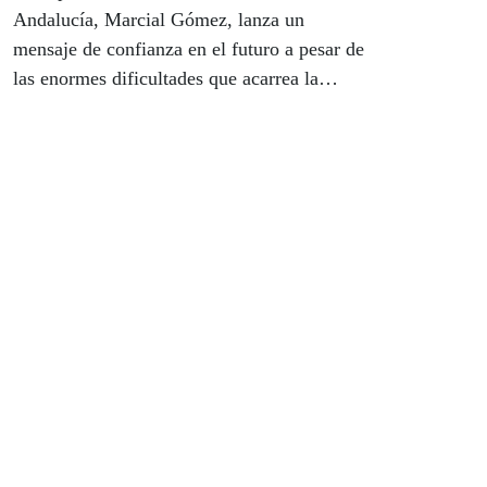
Andalucía, Marcial Gómez, lanza un
mensaje de confianza en el futuro a pesar de
las enormes dificultades que acarrea la
expansión de la pandemia del Covid-19 para
el colectivo de personas más vulnerables.
"No me cabe duda de que la discapacidad
superará esta crisis sanitaria y social",
escribe en este artículo en el que subraya el
compromiso de la Consejería de Igualdad,
Políticas Sociales y Conciliación de la Junta
con los mayores, principales víctimas de esta
pandemia, y con las personas con
discapacidad.