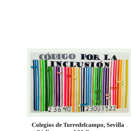
de tiflotecnología y sicólogos, el pilar de los
Servicios Sociales de la Organización,
plantan cara a esta batalla y se están
volcando con los afiliados que se encuentran
en situación más vulnerable para superar la
crisis. “A lo largo de nuestra vida hemos
superado muchas dificultades. Y sin ninguna
duda, unidos, vamos a superar éstas”,
sostiene la psicóloga de la ONCE Mercedes
Castillo.
Colegios de Torredelcampo, Sevilla