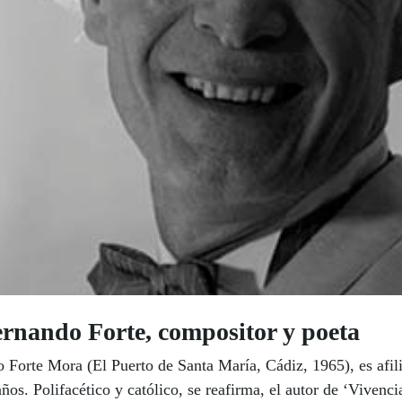
ndo Forte, compositor y poeta
do Forte Mora (El Puerto de Santa María, Cádiz, 1965), es af
s. Polifacético y católico, se reafirma, el autor de ‘Vivenci