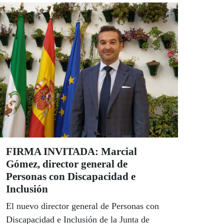
comunidad autónoma. Ambos destacan la
fortaleza de la ONCE y del Grupo Social
ONCE para afrontar con confianza el futuro
incierto que se abre a partir de ahora en todo
el mundo.
FIRMA INVITADA: Marcial
Gómez, director general de
Personas con Discapacidad e
Inclusión
El nuevo director general de Personas con
Discapacidad e Inclusión de la Junta de