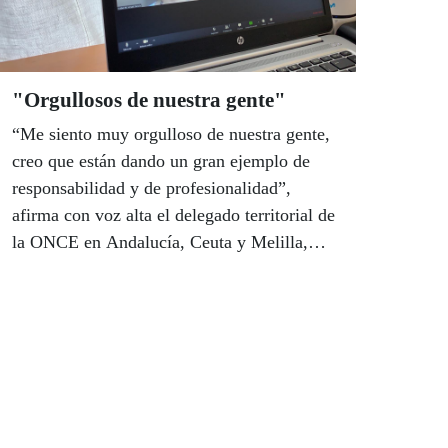
"Orgullosos de nuestra gente"
“Me siento muy orgulloso de nuestra gente,
creo que están dando un gran ejemplo de
responsabilidad y de profesionalidad”,
afirma con voz alta el delegado territorial de
la ONCE en Andalucía, Ceuta y Melilla,
Cristóbal Martínez. Desde su domicilio,
donde sigue en permanente contacto con
todas las estructuras de gestión de la
Organización, Martínez ha conversado con
la presidenta del Consejo, Isabel Viruet, por
videoconferencia para valorar la respuesta
que la ONCE está dando a la pandemia en la