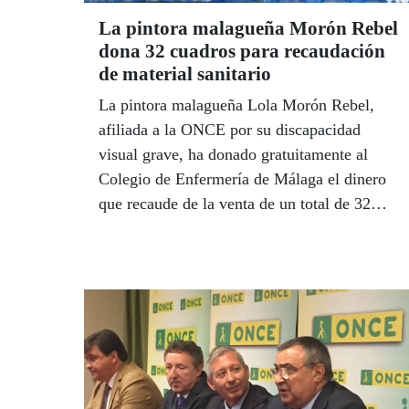
La pintora malagueña Morón Rebel
dona 32 cuadros para recaudación
de material sanitario
La pintora malagueña Lola Morón Rebel,
afiliada a la ONCE por su discapacidad
visual grave, ha donado gratuitamente al
Colegio de Enfermería de Málaga el dinero
que recaude de la venta de un total de 32
lienzos, que iban a ser expuestos en Madrid,
para contribuir a la compra de material de
protección para el personal sanitario de
Andalucía. Morón Rebel piensa también
cooperar con Cruz Roja y con Cáritas con
otras obras suyas para recaudar más fondos
en defensa de los colectivos más vulnerables
afectados por la crisis social que