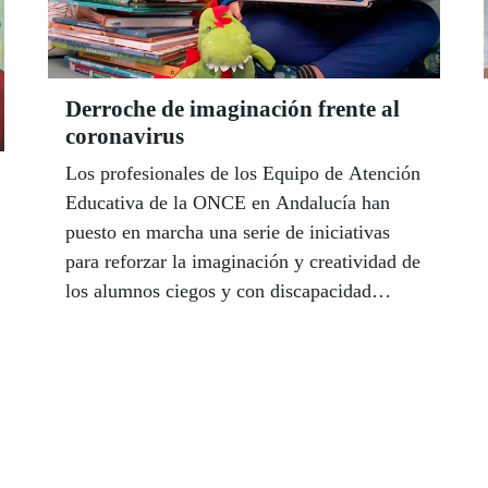
Derroche de imaginación frente al
coronavirus
Los profesionales de los Equipo de Atención
Educativa de la ONCE en Andalucía han
puesto en marcha una serie de iniciativas
para reforzar la imaginación y creatividad de
los alumnos ciegos y con discapacidad
visual grave y contribuir así a estimularlos y
llevar mejor los días de confinamiento en
casa. Y en este contexto de aislamiento
domiciliario, los cuentos se han erigido en
un instrumento de motivación familiar.