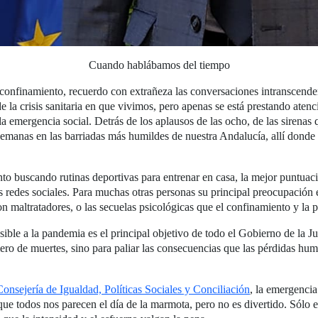
Cuando hablábamos del tiempo
de confinamiento, recuerdo con extrañeza las conversaciones intranscend
e la crisis sanitaria en que vivimos, pero apenas se está prestando aten
la emergencia social. Detrás de los aplausos de las ocho, de las sirena
 semanas en las barriadas más humildes de nuestra Andalucía, allí donde
o buscando rutinas deportivas para entrenar en casa, la mejor puntuación
s redes sociales. Para muchas otras personas su principal preocupación e
on maltratadores, o las secuelas psicológicas que el confinamiento y la p
sible a la pandemia es el principal objetivo de todo el Gobierno de la 
mero de muertes, sino para paliar las consecuencias que las pérdidas hu
Consejería de Igualdad, Políticas Sociales y Conciliación
, la emergencia
z que todos nos parecen el día de la marmota, pero no es divertido. Só