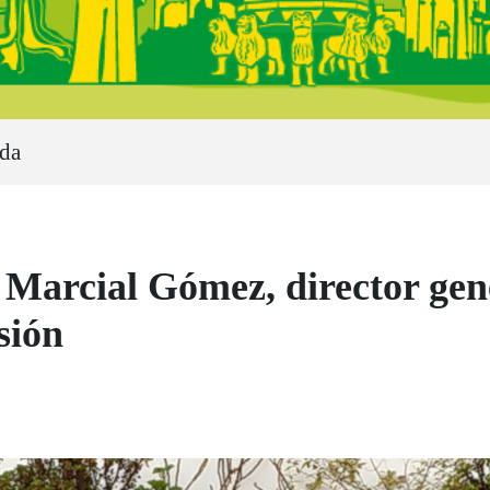
ada
rcial Gómez, director gene
sión