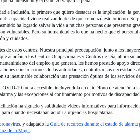
 que la intensidad y el esfuerzo valgan la pena.
e Inclusión, lo primero que quiero destacar es la implicación, la gener
on discapacidad viene realizando desde que comenzó este infierno. Su pr
smitido ha logrado salvar la vida a muchas personas que presentan grav
n vulnerables. Pero su humanidad es lo que ha hecho que el personal o
ión y cuidados.
es de estos centros. Nuestra principal preocupación, junto a los mayore
 que acudían a los Centros Ocupacionales y Centros de Día, ahora sin ac
 mantenimiento del empleo que generan, les hemos prestado apoyo direc
ciones e instrucciones de las autoridades, centralizar sus necesidades d
on su inestimable colaboración una prestación óptima de los servicios d
COVID-19 fuera accesible, incluyéndola en el teléfono de atención a l
 alarma y las excepciones al confinamiento por motivos de discapacidad
ciliación ha signado y subtitulado vídeos informativos para información
n para cuando necesitaban acudir a urgencias hospitalarias.
Coronavirus
, y adaptado la
Guía de recursos durante el estado de alarma 
aluz de la Mujer
.