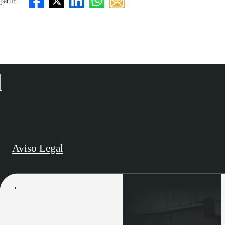
artir :
d
Aviso Legal