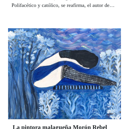
Polifacético y católico, se reafirma, el autor de
‘Vivencias de poesía’ acaba de publicar su último
videoclip con su canción ‘The reason I live for’,
que interpreta su cantante de referencia Ana
Galdeano. Mientras el mundo se detiene, aislado
en su confinamiento, Fernando se inspira para
convertir la tristeza que le rodea en un nuevo
poema, en una nueva canción. Aún con miedos, el
compositor malagueño da por hecho que el mundo
que venga a partir de ahora será mejor. “Vamos a
ser más humanos”, augura.
La pintora malagueña Morón Rebel