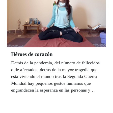
hemos superado muchas dificultades. Y sin
ninguna duda, unidos, vamos a superar éstas”,
sostiene la psicóloga de la ONCE Mercedes
Castillo.
Héroes de corazón
Detrás de la pandemia, del número de fallecidos
o de afectados, detrás de la mayor tragedia que
está viviendo el mundo tras la Segunda Guerra
Mundial hay pequeños gestos humanos que
engrandecen la esperanza en las personas y
alivian el pesar que está produciendo el
aislamiento social en todos los ámbitos de
nuestras vidas, en todos los pueblos y ciudades