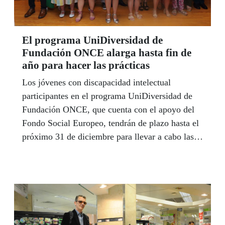
El programa UniDiversidad de
Fundación ONCE alarga hasta fin de
año para hacer las prácticas
Los jóvenes con discapacidad intelectual
participantes en el programa UniDiversidad de
Fundación ONCE, que cuenta con el apoyo del
Fondo Social Europeo, tendrán de plazo hasta el
próximo 31 de diciembre para llevar a cabo las
prácticas laborales previstas en esta iniciativa. Se
amplía así el plazo previsto inicialmente por el
impacto del coronavirus. Por otra parte, las
nuevas herramientas tecnológicas de lucha contra
el COVID-19 que el Gobierno ha puesto en
marcha son accesibles para las personas con