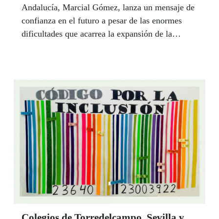
Andalucía, Marcial Gómez, lanza un mensaje de
confianza en el futuro a pesar de las enormes
dificultades que acarrea la expansión de la
pandemia del Covid-19 para el colectivo de
personas más vulnerables. "No me cabe duda de
que la discapacidad superará esta crisis sanitaria
y social", escribe en este artículo en el que
subraya el compromiso de la Consejería de
Igualdad, Políticas Sociales y Conciliación de la
Junta con los mayores, principales víctimas de
esta pandemia, y con las personas con
discapacidad.
Colegios de Torredelcampo, Sevilla y