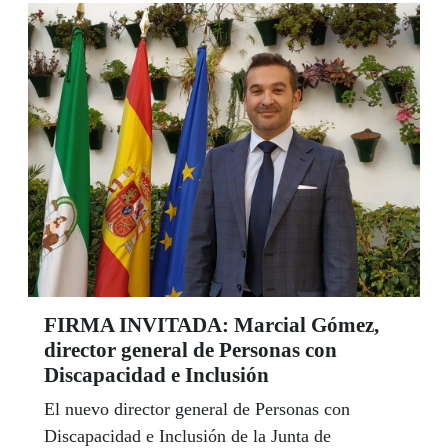
del mundo. Son los voluntarios, pequeños héroes
anónimos que entregan su tiempo a los demás
para mejorar sus condiciones de vida. Algo que
hasta ahora venía siendo rutina y que, en tiempos
de crisis global, recobra un valor extraordinario.
Héroes con nombres y apellidos como los
voluntarios de la ONCE que se han movilizado
para dar respuesta a los afiliados con mayores
necesidades durante esta etapa de confinamiento
social.
FIRMA INVITADA: Marcial Gómez,
director general de Personas con
Discapacidad e Inclusión
El nuevo director general de Personas con
Discapacidad e Inclusión de la Junta de