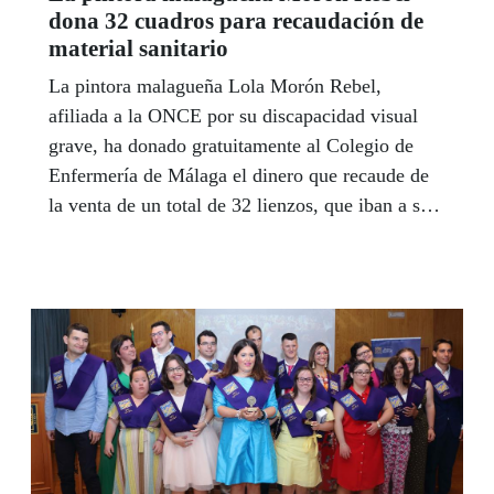
dona 32 cuadros para recaudación de
material sanitario
La pintora malagueña Lola Morón Rebel,
afiliada a la ONCE por su discapacidad visual
grave, ha donado gratuitamente al Colegio de
Enfermería de Málaga el dinero que recaude de
la venta de un total de 32 lienzos, que iban a ser
expuestos en Madrid, para contribuir a la compra
de material de protección para el personal
sanitario de Andalucía. Morón Rebel piensa
también cooperar con Cruz Roja y con Cáritas
con otras obras suyas para recaudar más fondos
en defensa de los colectivos más vulnerables
afectados por la crisis social que desencadena el
coronavirus.