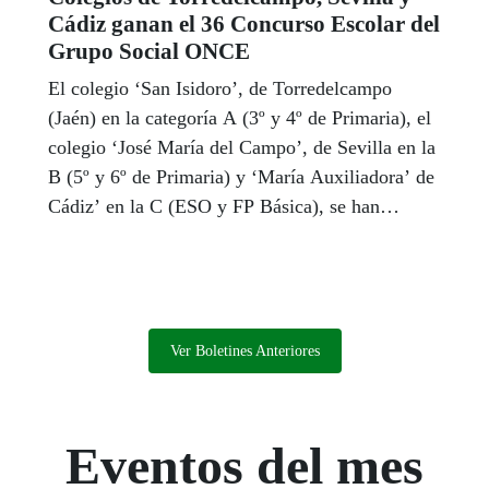
Cádiz ganan el 36 Concurso Escolar del
Grupo Social ONCE
El colegio ‘San Isidoro’, de Torredelcampo
(Jaén) en la categoría A (3º y 4º de Primaria), el
colegio ‘José María del Campo’, de Sevilla en la
B (5º y 6º de Primaria) y ‘María Auxiliadora’ de
Cádiz’ en la C (ESO y FP Básica), se han
proclamado ganadores de la fase autonómica de
la 36 edición del Concurso Escolar del Grupo
Social ONCE. En esta ocasión, el concurso
invitaba a los docentes y estudiantes a aportar
ideas para diseñar banderas e himnos por la
Ver Boletines Anteriores
inclusión de las personas con discapacidad. Los
tres centros pasan ahora a la fase nacional.
Eventos del mes