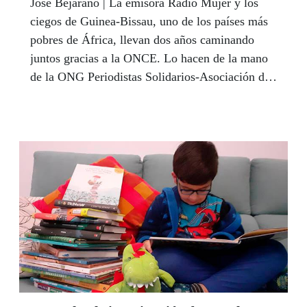
José Bejarano | La emisora Radio Mujer y los
ciegos de Guinea-Bissau, uno de los países más
pobres de África, llevan dos años caminando
juntos gracias a la ONCE. Lo hacen de la mano
de la ONG Periodistas Solidarios-Asociación de
la Prensa de Sevilla. La Delegación Territorial de
la ONCE en Andalucía, Ceuta y Melilla
patrocina el encuentro anual de los ciegos de la
región de Bafatá, en el este del país,
coincidiendo con el segundo aniversario de la
fundación de la única emisora de radio
gestionada íntegramente por mujeres en el
occidente de África.