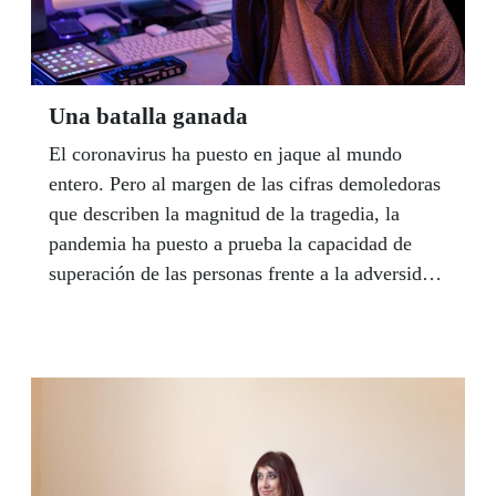
para afrontar con confianza el futuro incierto que
se abre a partir de ahora en todo el mundo.
Una batalla ganada
El coronavirus ha puesto en jaque al mundo
entero. Pero al margen de las cifras demoledoras
que describen la magnitud de la tragedia, la
pandemia ha puesto a prueba la capacidad de
superación de las personas frente a la adversidad.
En la ONCE, un ejército de trabajadores
sociales, instructores de tiflotecnología y
sicólogos, el pilar de los Servicios Sociales de la
Organización, plantan cara a esta batalla y se
están volcando con los afiliados que se
encuentran en situación más vulnerable para
superar la crisis. “A lo largo de nuestra vida