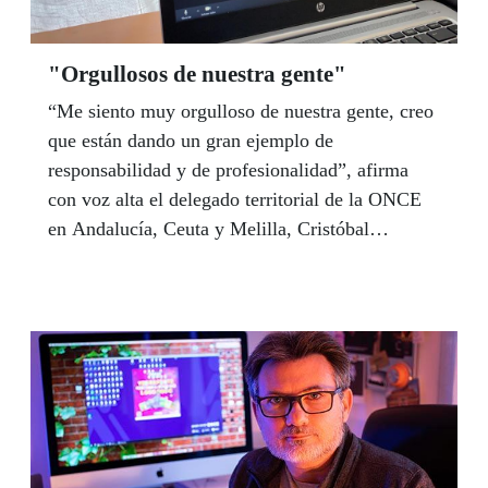
"Orgullosos de nuestra gente"
“Me siento muy orgulloso de nuestra gente, creo
que están dando un gran ejemplo de
responsabilidad y de profesionalidad”, afirma
con voz alta el delegado territorial de la ONCE
en Andalucía, Ceuta y Melilla, Cristóbal
Martínez. Desde su domicilio, donde sigue en
permanente contacto con todas las estructuras de
gestión de la Organización, Martínez ha
conversado con la presidenta del Consejo, Isabel
Viruet, por videoconferencia para valorar la
respuesta que la ONCE está dando a la pandemia
en la comunidad autónoma. Ambos destacan la
fortaleza de la ONCE y del Grupo Social ONCE