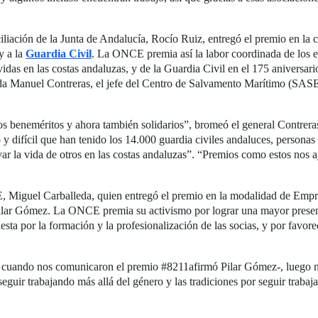
iliación de la Junta de Andalucía, Rocío Ruiz, entregó el premio en la c
y a la
Guardia Civil
. La ONCE premia así la labor coordinada de los 
das en las costas andaluzas, y de la Guardia Civil en el 175 aniversario 
gada Manuel Contreras, el jefe del Centro de Salvamento Marítimo (S
s beneméritos y ahora también solidarios”, bromeó el general Contrera
 y difícil que han tenido los 14.000 guardia civiles andaluces, person
ar la vida de otros en las costas andaluzas”. “Premios como estos nos a
, Miguel Carballeda, quien entregó el premio en la modalidad de Empre
ilar Gómez. La ONCE premia su activismo por lograr una mayor presenc
esta por la formación y la profesionalización de las socias, y por favore
ndo nos comunicaron el premio #8211afirmó Pilar Gómez-, luego nos
eguir trabajando más allá del género y las tradiciones por seguir trab