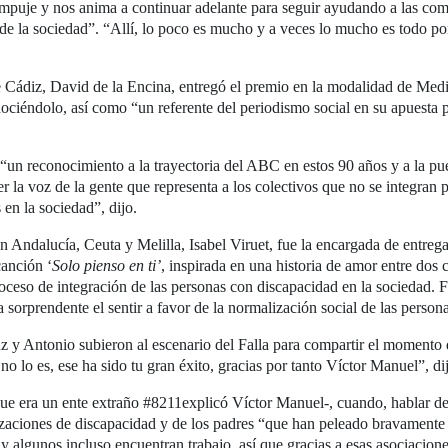
empuje y nos anima a continuar adelante para seguir ayudando a las c
de la sociedad”. “Allí, lo poco es mucho y a veces lo mucho es todo po
de Cádiz, David de la Encina, entregó el premio en la modalidad de Med
nociéndolo, así como “un referente del periodismo social en su apuesta p
un reconocimiento a la trayectoria del ABC en estos 90 años y a la pue
 la voz de la gente que representa a los colectivos que no se integran p
 en la sociedad”, dijo.
 Andalucía, Ceuta y Melilla, Isabel Viruet, fue la encargada de entrega
anción ‘
Solo pienso en ti’
, inspirada en una historia de amor entre dos
oceso de integración de las personas con discapacidad en la sociedad. 
sorprendente el sentir a favor de la normalización social de las person
z y Antonio subieron al escenario del Falla para compartir el momento 
no lo es, ese ha sido tu gran éxito, gracias por tanto Víctor Manuel”, 
que era un ente extraño #8211explicó Víctor Manuel-, cuando, hablar d
anizaciones de discapacidad y de los padres “que han peleado bravamente
ón y algunos incluso encuentran trabajo, así que gracias a esas asociacio