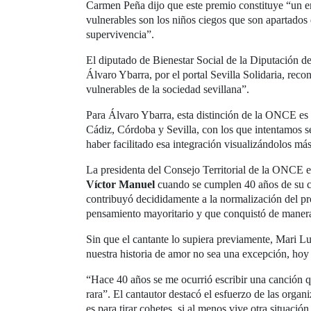
Carmen Peña dijo que este premio constituye “un 
vulnerables son los niños ciegos que son apartados 
supervivencia”.
El diputado de Bienestar Social de la Diputación 
Álvaro Ybarra, por el portal Sevilla Solidaria, reco
vulnerables de la sociedad sevillana”.
Para Álvaro Ybarra, esta distinción de la ONCE es “
Cádiz, Córdoba y Sevilla, con los que intentamos ser
haber facilitado esa integración visualizándolos más
La presidenta del Consejo Territorial de la ONCE en
Víctor Manuel
cuando se cumplen 40 años de su c
contribuyó decididamente a la normalización del pr
pensamiento mayoritario y que conquistó de manera 
Sin que el cantante lo supiera previamente, Mari Lu
nuestra historia de amor no sea una excepción, hoy 
“Hace 40 años se me ocurrió escribir una canción 
rara”. El cantautor destacó el esfuerzo de las org
es para tirar cohetes, si al menos vive otra situaci