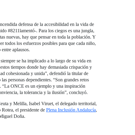
cendida defensa de la accesibilidad en la vida de
ruido #8211lamentó-. Para los ciegos es una jungla,
tas nuevas, hay que pensar en toda la población. Y
r todos los esfuerzos posibles para que cada niño,
 entre aplausos.
 siempre se ha implicado a lo largo de su vida en
n estos tiempos donde hay demasiada crispación y
dad cohesionada y unida”, defendió la titular de
o las personas dependientes. “Son grandes retos
có. “La ONCE es un ejemplo y una inspiración
viencia, la tolerancia y la ilusión”, concluyó.
a y Melilla, Isabel Viruet, el delegado territorial,
 Rotea, el presidente de
Plena Inclusión Andalucía
,
 Miguel Doña.