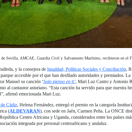
de Sevilla, AMCAE, Guardia Civil y Salvamento Marítimo, recibieron en el Fa
alleda, y la consejera de
Igualdad, Políticas Sociales y Conciliación
, R
parque accesible por el que han desfilado autoridades y premiados. L
ctor Manuel su canción ‘
Solo pienso en ti’
, Mari Luz Castro y Antonio R
mio al cantautor asturiano. “Esta canción ha servido para que nuestra h
el”, afirmó emocionada Mari Luz.
 de Cádiz
, Helena Fernández, entregó el premio en la categoría Instituci
rica (
ALDEVARAN
), con sede en Jaén, Carmen Peña. La ONCE dist
epública Centro Africana y Uganda, considerados entre los países más
 asociación integrada por personal centroafricano y andaluz.