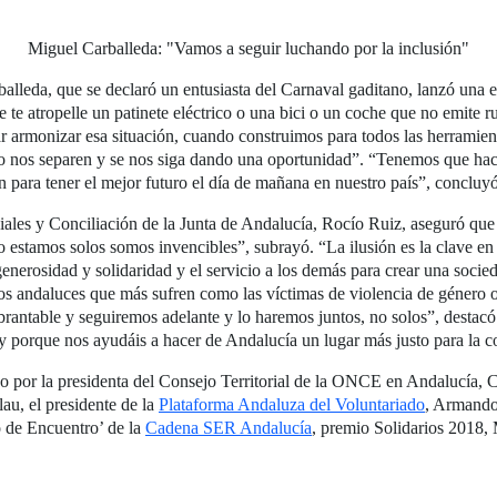
Miguel Carballeda: "Vamos a seguir luchando por la inclusión"
leda, que se declaró un entusiasta del Carnaval gaditano, lanzó una en
e te atropelle un patinete eléctrico o una bici o un coche que no emite 
ar armonizar esa situación, cuando construimos para todos las herramien
o nos separen y se nos siga dando una oportunidad”. “Tenemos que hace
n para tener el mejor futuro el día de mañana en nuestro país”, concluyó
ociales y Conciliación de la Junta de Andalucía, Rocío Ruiz, aseguró que
no estamos solos somos invencibles”, subrayó. “La ilusión es la clave e
enerosidad y solidaridad y el servicio a los demás para crear una socie
los andaluces que más sufren como las víctimas de violencia de género 
rantable y seguiremos adelante y lo haremos juntos, no solos”, desta
y porque nos ayudáis a hacer de Andalucía un lugar más justo para la con
o por la presidenta del Consejo Territorial de la ONCE en Andalucía, Ceut
au, el presidente de la
Plataforma Andaluza del Voluntariado
, Armando
o de Encuentro’ de la
Cadena SER Andalucía
, premio Solidarios 2018,