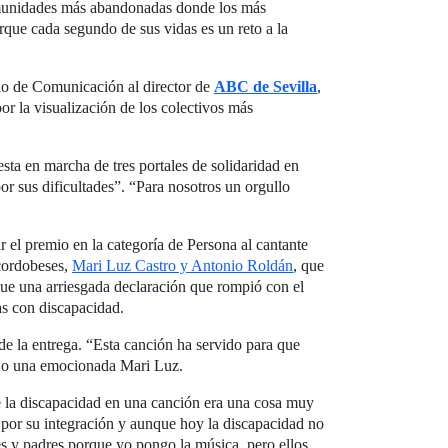
omunidades más abandonadas donde los más
rque cada segundo de sus vidas es un reto a la
io de Comunicación al director de
ABC de Sevilla
,
or la visualización de los colectivos más
sta en marcha de tres portales de solidaridad en
or sus dificultades”. “Para nosotros un orgullo
r el premio en la categoría de Persona al cantante
 cordobeses,
Mari Luz Castro y Antonio Roldán
, que
Fue una arriesgada declaración que rompió con el
as con discapacidad.
de la entrega. “Esta canción ha servido para que
dijo una emocionada Mari Luz.
e la discapacidad en una canción era una cosa muy
 por su integración y aunque hoy la discapacidad no
nes y padres porque yo pongo la música, pero ellos