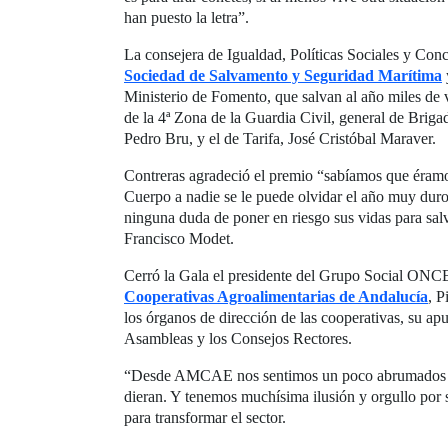
han puesto la letra”.
La consejera de Igualdad, Políticas Sociales y Conc
Sociedad de Salvamento y Seguridad Marítima
Ministerio de Fomento, que salvan al año miles de vi
de la 4ª Zona de la Guardia Civil, general de Bri
Pedro Bru, y el de Tarifa, José Cristóbal Maraver.
Contreras agradeció el premio “sabíamos que éramo
Cuerpo a nadie se le puede olvidar el año muy duro
ninguna duda de poner en riesgo sus vidas para salv
Francisco Modet.
Cerró la Gala el presidente del Grupo Social ONCE
Cooperativas Agroalimentarias de Andalucía
, P
los órganos de dirección de las cooperativas, su apu
Asambleas y los Consejos Rectores.
“Desde AMCAE nos sentimos un poco abrumados cua
dieran. Y tenemos muchísima ilusión y orgullo por s
para transformar el sector.