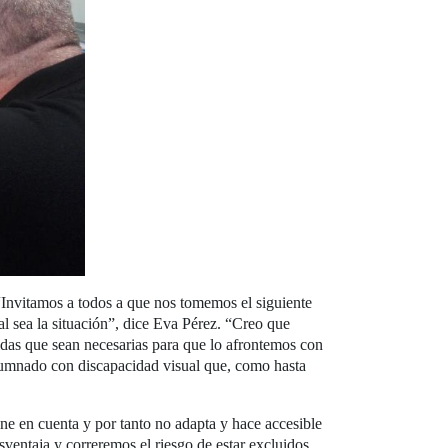
 “Invitamos a todos a que nos tomemos el siguiente
l sea la situación”, dice Eva Pérez. “Creo que
idas que sean necesarias para que lo afrontemos con
alumnado con discapacidad visual que, como hasta
ene en cuenta y por tanto no adapta y hace accesible
sventaja y correremos el riesgo de estar excluidos