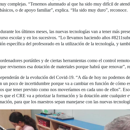
muy complejas. “Tenemos alumnado al que ha sido muy difícil de atende
 básicos, o de apoyo familiar”, explica. “Ha sido muy duro”, reconoce.
urante los últimos meses, las nuevas tecnologías van a tener más presenc
rso escolar y en los sucesivos. “Lo llevamos haciendo años #8211subra
ón específica del profesorado en la utilización de la tecnología, y tamb
, ordenadores portátiles y de ciertas herramientas como el control remot
 que revisemos esa dotación de materiales porque habrá que renovar”, r
ependerán de la evolución del Covid-19. “A día de hoy no podemos dec
on un poco de incertidumbre porque va a cambiar en función de cómo es
os que tener previsto como nos moveríamos en cada uno de ellos”. Eso si
 es que el CRE va a priorizar la formación y la dotación ante cualquier 
mación, para que los maestros sepan manejarse con las nuevas tecnolog