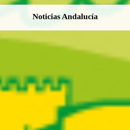
Boletín Noticias Andalucía
Noticias Andalucía