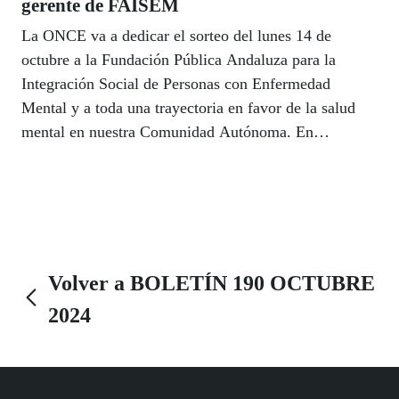
gerente de FAISEM
La ONCE va a dedicar el sorteo del lunes 14 de
octubre a la Fundación Pública Andaluza para la
Integración Social de Personas con Enfermedad
Mental y a toda una trayectoria en favor de la salud
mental en nuestra Comunidad Autónoma. En
Andalucía, una de cada cuatro personas sufrirá algún
tipo de trastorno mental a lo largo de su vida, y 2,5
por cada 1.000 tienen un problema grave de salud
mental. La gerente de FAISEM, Silvia Maraver,
reconoce en este artículo que su inclusión en la
sociedad no es un camino fácil pero aboga por la suma
Volver a BOLETÍN 190 OCTUBRE
de esfuerzos y la participación colectiva para
2024
conseguir esa meta.