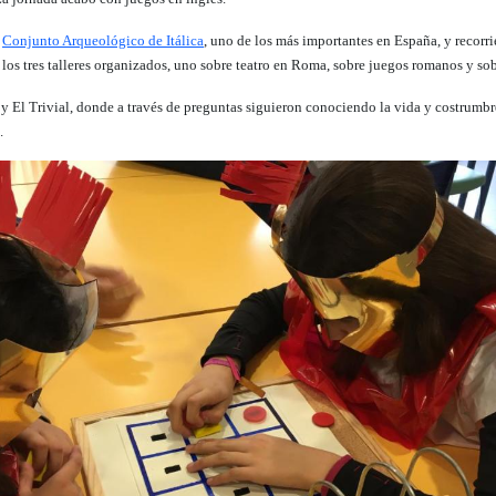
l
Conjunto Arqueológico de Itálica
, uno de los más importantes en España, y recorrie
en los tres talleres organizados, uno sobre teatro en Roma, sobre juegos romanos y s
y El Trivial, donde a través de preguntas siguieron conociendo la vida y costrumbr
.