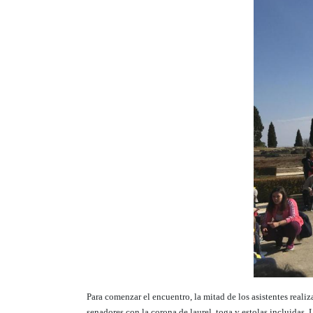
Para comenzar el encuentro, la mitad de los asistentes realiz
senadores con la corona de laurel, toga y estolas incluidas.