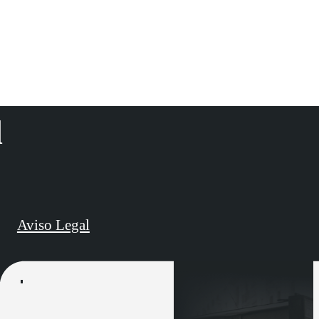
Comunidad de Madrid y de Madrid capital. El
próximo año expondrá su obra en el principado
de Mónaco y Berlín.
d
Aviso Legal