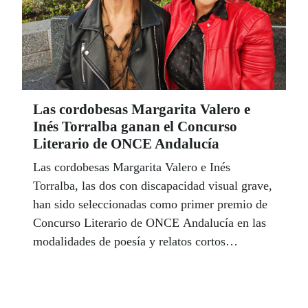
Las cordobesas Margarita Valero e
Inés Torralba ganan el Concurso
Literario de ONCE Andalucía
Las cordobesas Margarita Valero e Inés
Torralba, las dos con discapacidad visual grave,
han sido seleccionadas como primer premio de
Concurso Literario de ONCE Andalucía en las
modalidades de poesía y relatos cortos
respectivamente. Valero por su poemario ‘Que
no te veo dices’ y Torralba por el relato ‘Dioses
Ausentes’.