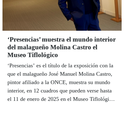
‘Presencias’ muestra el mundo interior
del malagueño Molina Castro el
Museo Tiflológico
‘Presencias’ es el título de la exposición con la
que el malagueño José Manuel Molina Castro,
pintor afiliado a la ONCE, muestra su mundo
interior, en 12 cuadros que pueden verse hasta
el 11 de enero de 2025 en el Museo Tiflológico
de la ONCE, en horario de martes a viernes, de
10:00 a 15:00 horas y de 16:00 a 19:00 horas;
sábados, de 10:00 a 14:00 horas; cerrado
domingos y festivos nacionales, de la