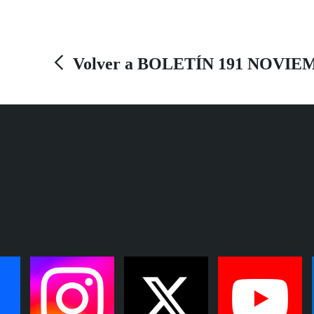
otra fecha a lo largo de 2025 para que esta
primera edición pueda celebrarse también en las
ciudades de Cádiz y Jerez de la Frontera.
Volver a BOLETÍN 191 NOVIE