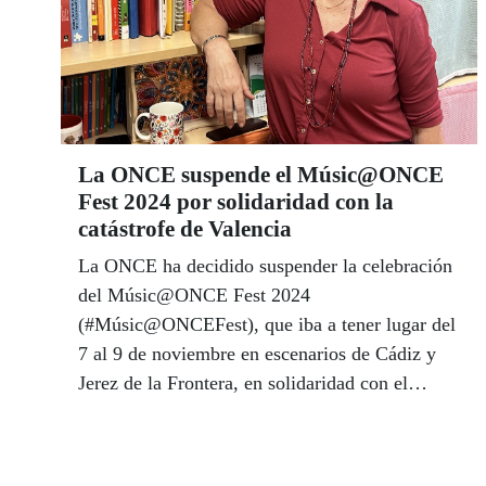
La ONCE suspende el Músic@ONCE
Fest 2024 por solidaridad con la
catástrofe de Valencia
La ONCE ha decidido suspender la celebración
del Músic@ONCE Fest 2024
(#Músic@ONCEFest), que iba a tener lugar del
7 al 9 de noviembre en escenarios de Cádiz y
Jerez de la Frontera, en solidaridad con el
pueblo valenciano tras la catástrofe ocasionada
por la DANA. La Organización se ha
comprometido se ha comprometido a buscar