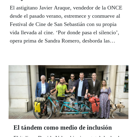
El astigitano Javier Araque, vendedor de la ONCE
desde el pasado verano, estremece y conmueve al
Festival de Cine de San Sebastián con su propia
vida llevada al cine. ‘Por donde pasa el silencio’,
opera prima de Sandra Romero, desborda las
relaciones humanas a borbotones, en torno a Javier
y a sus dos hermanos Antonio y María como
protagonistas. La fuerza desgarradora de su
interpretación desnuda en un primer plano, en
crudo, la realidad cotidiana de una discapacidad
más. El estreno en la cartelera, el próximo 29 de
noviembre. Antes pasará por la alfombra roja del
Festival de Cine Europeo de Sevilla.
El tándem como medio de inclusión