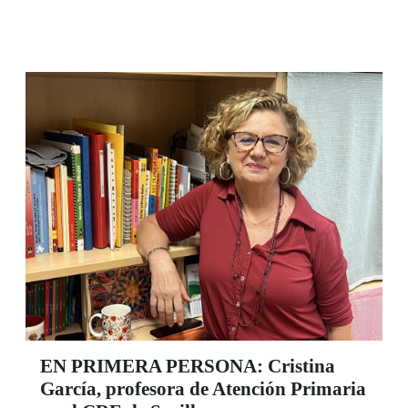
el nuevo mando accesible para PlayStation 5:
PlayStation Access™ en la oficina de Inserta
Empleo en Sevilla (C/ Leonardo da Vinci, 13).
Mando y consola estarán disponibles desde el
pasado 21 de octubre hasta el próximo 22 de
noviembre para todas aquellas personas que
deseen probarlos.
EN PRIMERA PERSONA: Cristina
García, profesora de Atención Primaria