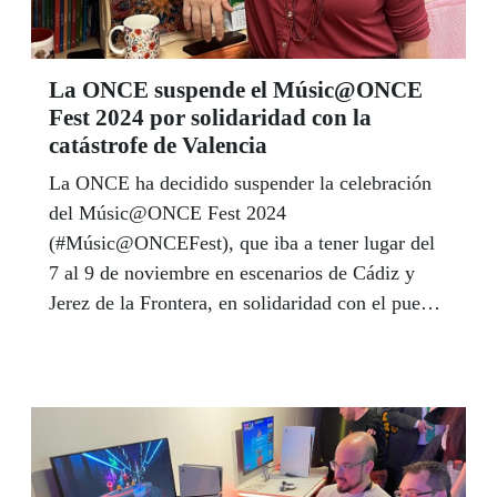
La ONCE suspende el Músic@ONCE
Fest 2024 por solidaridad con la
catástrofe de Valencia
La ONCE ha decidido suspender la celebración
del Músic@ONCE Fest 2024
(#Músic@ONCEFest), que iba a tener lugar del
7 al 9 de noviembre en escenarios de Cádiz y
Jerez de la Frontera, en solidaridad con el pueblo
valenciano tras la catástrofe ocasionada por la
DANA. La Organización se ha comprometido se
ha comprometido a buscar otra fecha a lo largo
de 2025 para que esta primera edición pueda
celebrarse también en las ciudades de Cádiz y
Jerez de la Frontera.