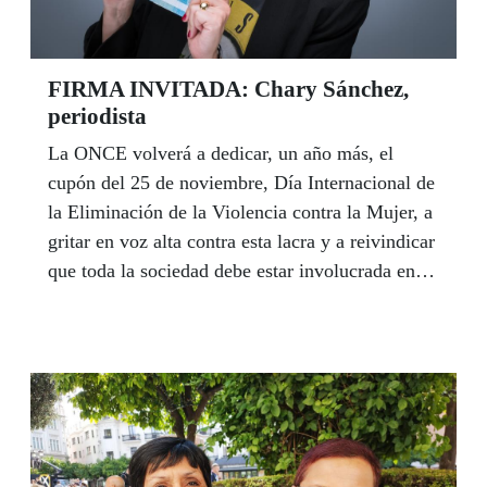
FIRMA INVITADA: Chary Sánchez,
periodista
La ONCE volverá a dedicar, un año más, el
cupón del 25 de noviembre, Día Internacional de
la Eliminación de la Violencia contra la Mujer, a
gritar en voz alta contra esta lacra y a reivindicar
que toda la sociedad debe estar involucrada en su
lucha. Chary Sánchez, periodista especializada
en Educación Emocional Digital contra la
Violencia de Género en línea, responsable del
blog relacionestoxicas.es, e integrante del equipo
que organiza el Congreso de Violencia de
Género de Andalucía, denuncia en este artículo
que la violencia de género comienza por un