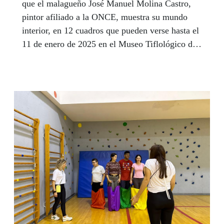
que el malagueño José Manuel Molina Castro,
pintor afiliado a la ONCE, muestra su mundo
interior, en 12 cuadros que pueden verse hasta el
11 de enero de 2025 en el Museo Tiflológico de
la ONCE, en horario de martes a viernes, de
10:00 a 15:00 horas y de 16:00 a 19:00 horas;
sábados, de 10:00 a 14:00 horas; cerrado
domingos y festivos nacionales, de la
Comunidad de Madrid y de Madrid capital. El
próximo año expondrá su obra en el principado
de Mónaco y Berlín.