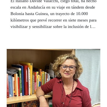
El italiano Davide Valacchi, ciego total, ha hecho
escala en Andalucía en su viaje en tándem desde
Bolonia hasta Guinea, un trayecto de 10.000
kilómetros que prevé recorrer en siete meses para
visibilizar y sensibilizar sobre la inclusión de las
personas ciegas o con discapacidad visual grave
en la sociedad. El pasado 24 de octubre presentó
su proyecto ' to eye' en Málaga para concienciar
a la sociedad sobre la realidad de las personas
ciegas.