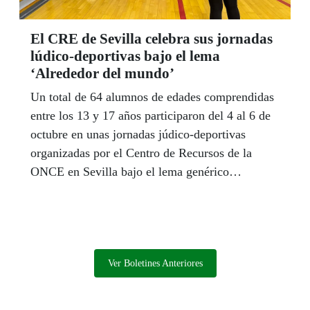
El CRE de Sevilla celebra sus jornadas
lúdico-deportivas bajo el lema
‘Alrededor del mundo’
Un total de 64 alumnos de edades comprendidas
entre los 13 y 17 años participaron del 4 al 6 de
octubre en unas jornadas júdico-deportivas
organizadas por el Centro de Recursos de la
ONCE en Sevilla bajo el lema genérico
‘Alrededor del mundo’. Los participantes,
procedentes de Andalucía, Ceuta, Melilla y
Extremadura, reforzaron su habilidades de
socialización y descubrieron buena parte del
patrimonio histórico de la capital andaluza.
Ver Boletines Anteriores