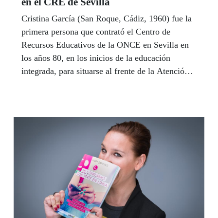
en el CRE de Sevilla
Cristina García (San Roque, Cádiz, 1960) fue la
primera persona que contrató el Centro de
Recursos Educativos de la ONCE en Sevilla en
los años 80, en los inicios de la educación
integrada, para situarse al frente de la Atención
Temprana. Toda su trayectoria profesional, 38
años que acaban ahora este mes de noviembre,
ha estado volcada en los niños y niñas de 0 a 6
años y en sus familias. Es, por tanto, una de las
voces más autorizadas de Andalucía para hablar
de una etapa crucial en la vida de las personas.