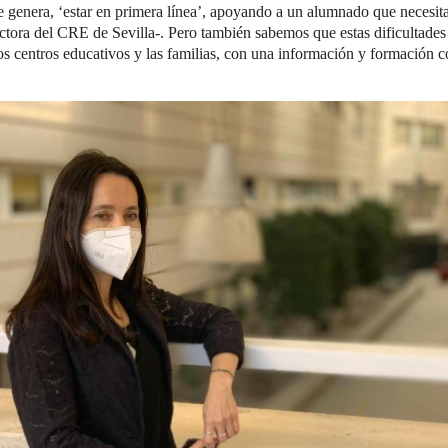
 genera, ‘estar en primera línea’, apoyando a un alumnado que necesita,
tora del CRE de Sevilla-. Pero también sabemos que estas dificultades
os centros educativos y las familias, con una información y formación c