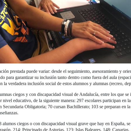
ción prestada puede variar: desde el seguimiento, asesoramiento y orien
ado para garantizar su inclusión tanto dentro como fuera del aula (espa
la verdadera inclusión social de estos alumnos y alumnas (recreo, depo
umnas ciegos y con discapacidad visual de Andalucía, entre los que se
or nivel educativo, de la siguiente manera: 297 escolares participan en l
 Secundaria Obligatoria; 70 cursan Bachillerato; 103 se preparan en la
enseñanzas.
alumos ciegos o con discapacidad visual grave que hay en España, se di
ragón, 214; Principado de Asturias, 123; Islas Baleares, 148; Canarias,