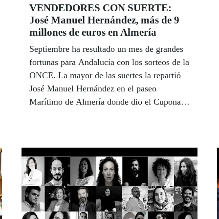
VENDEDORES CON SUERTE:
debate que abre ahora Granada.
José Manuel Hernández, más de 9
millones de euros en Almería
Septiembre ha resultado un mes de grandes
fortunas para Andalucía con los sorteos de la
ONCE. La mayor de las suertes la repartió
José Manuel Hernández en el paseo
Marítimo de Almería donde dio el Cuponazo
del sorteo del 25 de septiembre repartiendo
más de nueve millones de euros entre tres
vecinos de la capital. Otros vendedores que
superaron la barrera del millón de euros en
premios fueron José Manuel García, que
repartió cerca de 12,7 millones de euros con
el Sueldazo de la ONCE del domingo 27 de
septiembre en la localidad sevillana de