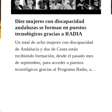
Tocina entre diez vecinos del municipio, y
Héctor Matas, que repartió más de 1,2
millones de euros en la localidad malagueña
Diez mujeres con discapacidad
de Villanueva de Algaidas también con el
andaluzas se forman en puestos
sorteo del jueves 10 de septiembre.
tecnológicos gracias a RADIA
Un total de ocho mujeres con discapacidad
de Andalucía y dos de Ceuta están
recibiendo formación, desde el pasado mes
de septiembre, para acceder a puestos
tecnológicos gracias al Programa Radia, una
iniciativa impulsada por Fundación ONCE,
la Conferencia de Consejos Sociales de las
Universidades Españolas (CCS) y Fundación
CEOE, cuyo objetivo es favorecer la
inclusión de personas con discapacidad en
entornos de trabajo digital.