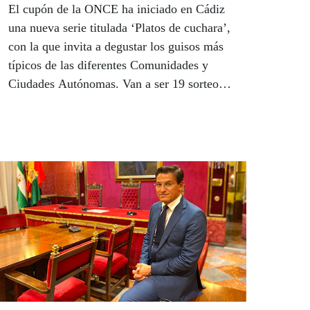
El cupón de la ONCE ha iniciado en Cádiz
una nueva serie titulada ‘Platos de cuchara’,
con la que invita a degustar los guisos más
típicos de las diferentes Comunidades y
Ciudades Autónomas. Van a ser 19 sorteos
de los sábados con este motivo, que
comienzan este próximo 3 de octubre, con el
objetivo de promocionar esos platos de la
cocina tradicional que se comen con cuchara
y que son apetecibles en cualquier época del
año. El primero de los motivos será el
cocido de calabaza, plato típico de la cocina
andaluza, que ha presentado en la capital
gaditana el delegado territorial de la ONCE
en Andalucía, Ceuta y Melilla, Cristóbal
Martínez, en la sede de la Escuela de
Hostelería de la Junta de Andalucía en