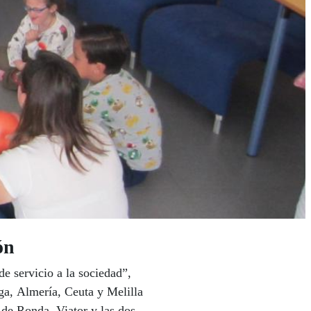
ón
 servicio a la sociedad”,
ga, Almería, Ceuta y Melilla
 de Ronda, Viator y las dos