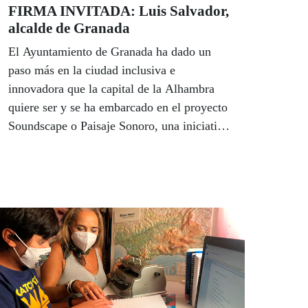
FIRMA INVITADA: Luis Salvador,
Cádiz.
alcalde de Granada
El Ayuntamiento de Granada ha dado un
paso más en la ciudad inclusiva e
innovadora que la capital de la Alhambra
quiere ser y se ha embarcado en el proyecto
Soundscape o Paisaje Sonoro, una iniciativa
muy especial realizada en colaboración con
la Universidad de Granada y la ONCE que,
además de analizar el clima acústico de la
ciudad, oferta distintos recorridos por la
capital a través de sus incomparables
sonidos. El alcalde de Granada, Luis
Salvador, habla en este artículo de la belleza
sonora de su ciudad y subraya la necesidad
de trabajar hacia una inclusión universal en