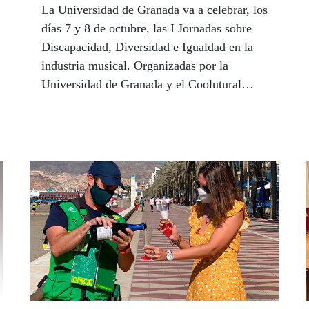
La Universidad de Granada va a celebrar, los
días 7 y 8 de octubre, las I Jornadas sobre
Discapacidad, Diversidad e Igualdad en la
industria musical. Organizadas por la
Universidad de Granada y el Coolutural
Fest-Music All, en colaboración con la
ONCE, este encuentro, que es pionero en
España tanto en su planteamiento como en
su enfoque y contenido, persigue fomentar el
acceso de las personas con discapacidad y/o
diversidad funcional a la música en todas sus
vertientes, visibilizar el papel de la mujer en
la industria musical y dar a conocer las
iniciativas y buenas prácticas que ya se están
llevando a cabo desde algunas instituciones
y festivales. En noviembre Almería acogerá
también unas jornadas que continuarán el