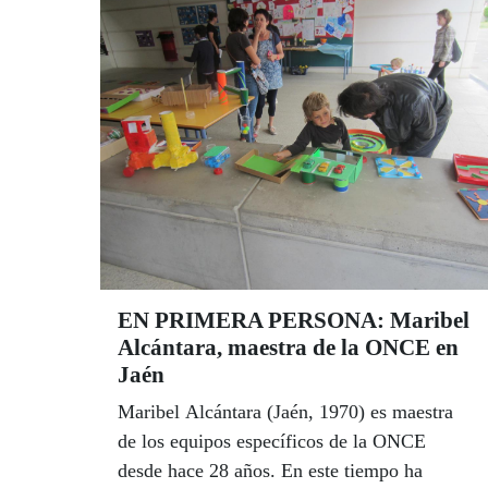
apoyo de la escuela a distancia’ que ha
despejado dudas y ha reforzado la capacidad
de respuesta del cuerpo docente ante
cualquier eventualidad del alumnado con
discapacidad visual.
EN PRIMERA PERSONA: Maribel
Alcántara, maestra de la ONCE en
Jaén
Maribel Alcántara (Jaén, 1970) es maestra
de los equipos específicos de la ONCE
desde hace 28 años. En este tiempo ha