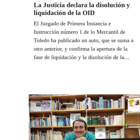
La Justicia declara la disolución y
liquidación de la OID
El Juzgado de Primera Instancia e
Instrucción número 1 de lo Mercantil de
Toledo ha publicado un auto, que se suma a
otro anterior, y confirma la apertura de la
fase de liquidación y la disolución de la
Organización Impulsora del Discapacitado
(OID). Esto supone el cese definitivo de
todas las actividades de la asociación (que
incluye la venta del juego ilegal) así como la
pérdida de la potestad de los miembros de su
junta directiva como administradores de la
misma. Cerca del 30 por ciento de las ventas
fraudulentas de la OID se realizaban en
Andalucía.