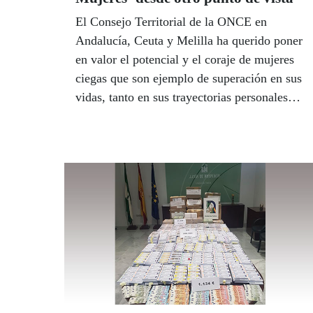
El Consejo Territorial de la ONCE en
Andalucía, Ceuta y Melilla ha querido poner
en valor el potencial y el coraje de mujeres
ciegas que son ejemplo de superación en sus
vidas, tanto en sus trayectorias personales
como profesionales, y más aún en tiempos
de pandemia como los que atravesamos,
según ha destacado su presidenta, Isabel
Viruet. Un encentro online entre
responsables de la ONCE que ha puesto de
manifiesto la importancia de una educación
inclusiva y la necesidad de cambiar el
término de igualdad por el de equidad en el
debate por la equiparación entre mujeres y
hombres en todos los órdenes de la vida.