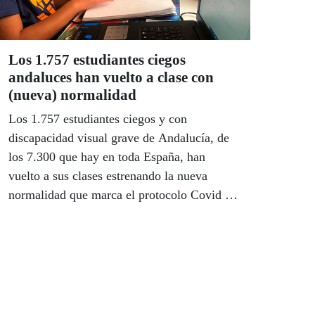
todos los niveles, incluido, de forma muy
importante, el turístico.
Los 1.757 estudiantes ciegos
andaluces han vuelto a clase con
(nueva) normalidad
Los 1.757 estudiantes ciegos y con
discapacidad visual grave de Andalucía, de
los 7.300 que hay en toda España, han
vuelto a sus clases estrenando la nueva
normalidad que marca el protocolo Covid y
lo han hecho en las mismas condiciones que
el resto de sus compañeros, ya que más del
99% de este alumnado estudia en centros
ordinarios. Un total de 118 maestros de la
Junta de Andalucía y de la ONCE atienden a
los alumnos con discapacidad visual en la