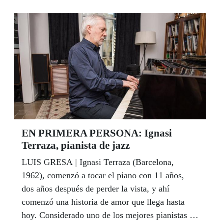
cupón y agradeció a la ONCE “por ser una pieza
importante de nuestra sociedad y por contribuir a
que los avances sociales y la inclusión de las
personas sean cuales sean sus capacidades hayan
alcanzado cotas impensables hasta no hace
mucho tiempo”.
EN PRIMERA PERSONA: Ignasi
Terraza, pianista de jazz
LUIS GRESA | Ignasi Terraza (Barcelona,
1962), comenzó a tocar el piano con 11 años,
dos años después de perder la vista, y ahí
comenzó una historia de amor que llega hasta
hoy. Considerado uno de los mejores pianistas de