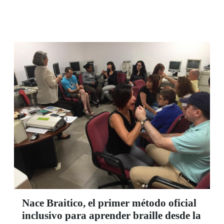
jazz españoles, ha tocado con grandes de la talla
de Frank Wess, Jesse Davis, Teddy Edwards, Lo
Donaldson o Nicholas Payton. Su discografía
suma ya más de 60 albunes y sus giras varias
vueltas al mundo. La suya es una música de
libertad e improvisación. En vísperas de la
inauguración de la 16 Bienal de Música de la
ONCE Terraza reclama que a los músicos ciegos
se les escuche y se les juzgue solo como
músicos.
Nace Braitico, el primer método oficial
inclusivo para aprender braille desde la