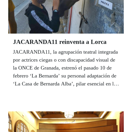
JACARANDA11 reinventa a Lorca
JACARANDA11, la agrupación teatral integrada
por actrices ciegas o con discapacidad visual de
la ONCE de Granada, estrenó el pasado 10 de
febrero ‘La Bernarda’ su personal adaptación de
‘La Casa de Bernarda Alba’, pilar esencial en la
obra de Federico García Lorca, y una de las
obras más representadas de la literatura
universal, pero en una versión no exenta de
toques de humor en medio del sombrío espacio
que creó el poeta de Fuente Vaqueros.