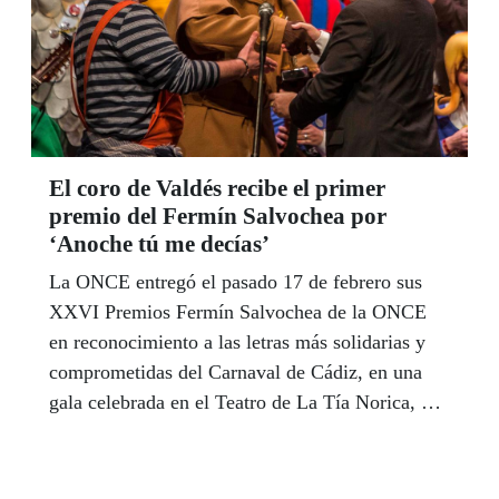
este artículo.
El coro de Valdés recibe el primer
premio del Fermín Salvochea por
‘Anoche tú me decías’
La ONCE entregó el pasado 17 de febrero sus
XXVI Premios Fermín Salvochea de la ONCE
en reconocimiento a las letras más solidarias y
comprometidas del Carnaval de Cádiz, en una
gala celebrada en el Teatro de La Tía Norica, que
condujeron actores ciegos y con discapacidad
visual grave integrantes de la agrupación teatral
‘Orozú’ de Cádiz, y que contó con sistema de