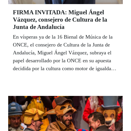
FIRMA INVITADA: Miguel Ángel
Vázquez, consejero de Cultura de la
Junta de Andalucía
En vísperas ya de la 16 Bienal de Música de la
ONCE, el consejero de Cultura de la Junta de
Andalucía, Miguel Ángel Vázquez, subraya el
papel desarrollado por la ONCE en su apuesta
decidida por la cultura como motor de igualdad y
agradece a la Organización su esfuerzo por
facilitar la participación de todas las personas en
la vida cultural. "En Andalucía -afirma Miguel
Ángel Vázquez-, creemos en una cultura en la
que todas las personas tienen el derecho y la
oportunidad de participar, enriqueciéndola con su
creatividad y su visión del mundo", sostiene en