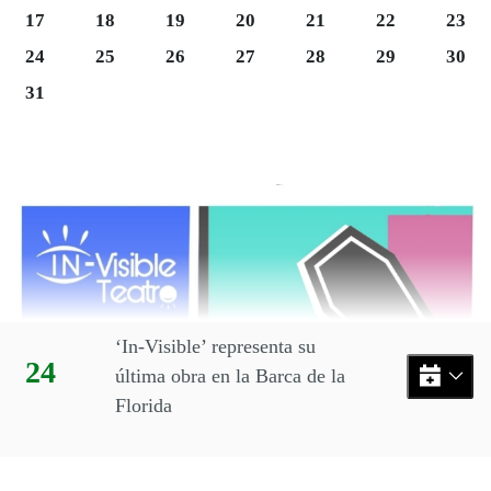
Lunes 17
Martes 18
Miércoles 19
Jueves 20
Viernes 21
Sábado 22
Domi
17
18
19
20
21
22
23
Martes 25
Miércoles 26
Jueves 27
Viernes 28
Sábado 29
Domi
24
25
26
27
28
29
30
Lunes 31
31
Final del calendario
Eventos disponibles en el mes
‘In-Visible’ representa su
Día:
24
última obra en la Barca de la
Florida