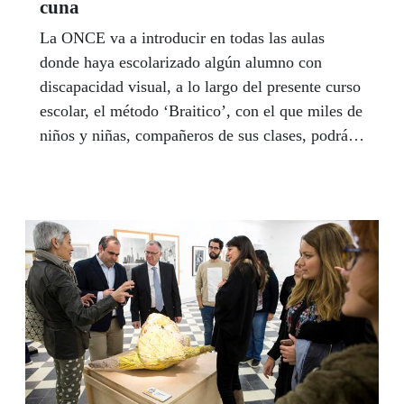
cuna
La ONCE va a introducir en todas las aulas
donde haya escolarizado algún alumno con
discapacidad visual, a lo largo del presente curso
escolar, el método ‘Braitico’, con el que miles de
niños y niñas, compañeros de sus clases, podrán
descubrir el braille de una manera divertida,
cercana y sencilla. El niño ciego aprenderá
braille al mismo ritmo que sus compañeros
aprenden a leer y escribir, gracias a la base
didáctica, neurológica y tecnológica de la nueva
herramienta.