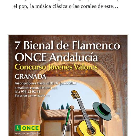
el pop, la música clásica o las corales de este
país van a mostrar al público andaluz su
potencial y su arte. 200 músicos, 15 conciertos y
diez escenarios de ocho ciudades andaluzas van a
protagonizar una Bienal en la que desde
Andalucía se viene preparando con esmero desde
hace ya largos meses. Las entradas son gratuitas
y se pueden recoger a partir del próximo 5 de
marzo en los centros de la ONCE y en los puntos
asignados de recogida. Aquí encontrarás toda la
información sobre la programación de la 16
Bienal de Música de la ONCE.