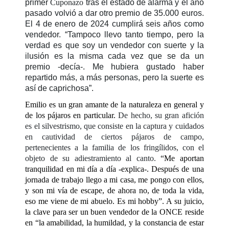
primer
Cuponazo
tras el estado de alarma y el año
pasado volvió a dar otro premio de 35.000 euros.
El 4 de enero de 2024 cumplirá seis años como
vendedor. “Tampoco llevo tanto tiempo, pero la
verdad es que soy un vendedor con suerte y la
ilusión es la misma cada vez que se da un
premio -decía-. Me hubiera gustado haber
repartido más, a más personas, pero la suerte es
así de caprichosa”.
Emilio es un gran amante de la naturaleza en general y
de los pájaros en particular.
De hecho, su gran afición
es el silvestrismo, que consiste en la captura y cuidados
en cautividad de ciertos pájaros de campo,
pertenecientes a la familia de los fringílidos, con el
objeto de su adiestramiento al canto.
“Me aportan
tranquilidad en mi día a día -explica-. Después de una
jornada de trabajo llego a mi casa, me pongo con ellos,
y son mi vía de escape, de ahora no, de toda la vida,
eso me viene de mi abuelo. Es mi hobby”. A su juicio,
la clave para ser un buen vendedor de la ONCE reside
en “la amabilidad, la humildad, y la constancia de estar