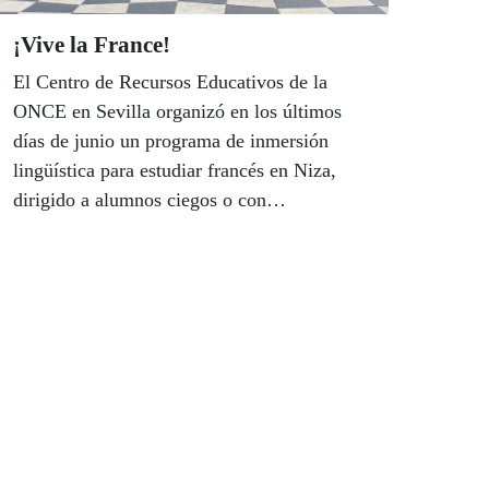
¡Vive la France!
El Centro de Recursos Educativos de la
ONCE en Sevilla organizó en los últimos
días de junio un programa de inmersión
lingüística para estudiar francés en Niza,
dirigido a alumnos ciegos o con
discapacidad visual grave andaluces, y otro
en la propia sede del CRE. Además,
desarrolló en julio dos actividades del
Servicio de Escolarización Combinada
Compartida.