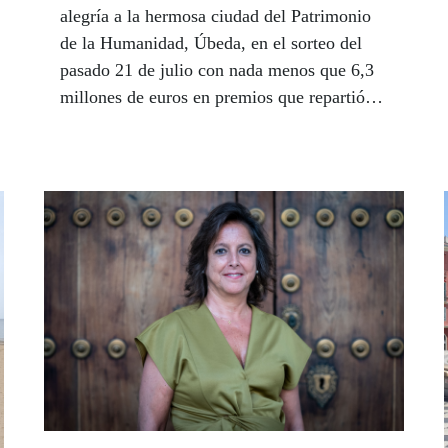
alegría a la hermosa ciudad del Patrimonio
de la Humanidad, Úbeda, en el sorteo del
pasado 21 de julio con nada menos que 6,3
millones de euros en premios que repartió
Juan Martínez. Un sorteo que llevó además
premios de 400.000 euros a La Zubia y
Guadix, en Granada, Chipiona (Cádiz),
Vélez Málaga, Sevilla y Pedrera, también en
la provincia de Sevilla.