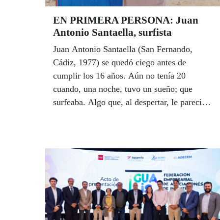
EN PRIMERA PERSONA: Juan
Antonio Santaella, surfista
Juan Antonio Santaella (San Fernando,
Cádiz, 1977) se quedó ciego antes de
cumplir los 16 años. Aún no tenía 20
cuando, una noche, tuvo un sueño; que
surfeaba. Algo que, al despertar, le pareció
imposible. Con el tiempo ese sueño se fue
haciendo realidad gracias a la Escuela de
Surf Camposoto de San Fernando y al
empeño de su entrenador, Fernando Porra,
un pilar firme en toda su trayectoria. Hoy es
la única persona ciega en Andalucía, una de
las 10 o 12 que lo hacen en España, que
practican surf a un nivel ya profesional. Él