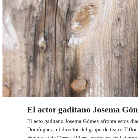
El actor gaditano Josema Góm
El acto gaditano Josema Gómez afronta estos días
Domínguez, el director del grupo de teatro Tiflo
Huelva, y de Teresa Ollero, profesora de Literatu