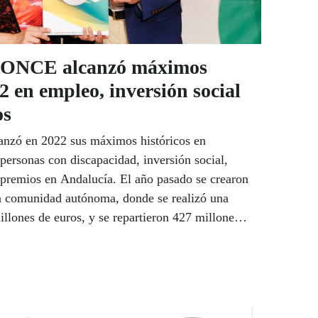
l ONCE alcanzó máximos
2 en empleo, inversión social
os
nzó en 2022 sus máximos históricos en
personas con discapacidad, inversión social,
e premios en Andalucía. El año pasado se crearon
a comunidad autónoma, donde se realizó una
illones de euros, y se repartieron 427 millones
s del 55% de las ventas. 660 andaluces
liaron a la ONCE durante 2022.