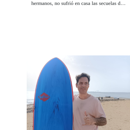
hermanos, no sufrió en casa las secuelas de
la dictadura franquista que partió y sangró
en dos a España. A los 17 años, cuando
terminó el Bachiller, se fue al noviciado
convirtiéndose así en la única religiosa de su
numerosa familia. Desde pequeña le gustaba
ayudar a los demás. Se afilió a la Acción
Católica y quiso ir a misiones. Estudió dos
años en Valladolid y cuatro en Salamanca y
realizó el noviciado en Tortosa (Tarragona).
Ahí emprendió un viaje, siguiendo la estela
de Santa Teresa de Jesús, que ha marcado y
ha durado toda su vida. Una vida entregada
a la Misión. | LUIS GRESA