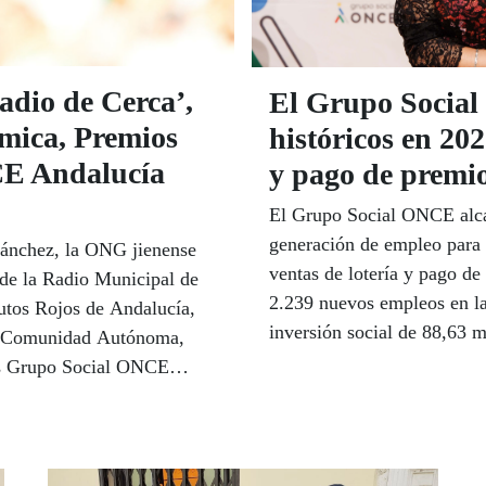
adio de Cerca’,
El Grupo Socia
ómica, Premios
históricos en 202
CE Andalucía
y pago de premi
El Grupo Social ONCE alca
generación de empleo para 
 Sánchez, la ONG jienense
ventas de lotería y pago d
 de la Radio Municipal de
2.239 nuevos empleos en l
rutos Rojos de Andalucía,
inversión social de 88,63 m
 la Comunidad Autónoma,
en premios, que suponen má
os Grupo Social ONCE
perdieron la vista y se afi
cede la ONCE a nivel
rá lugar el próximo 26 de
 Huelva.