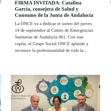
FIRMA INVITADA: Catalina
García, consejera de Salud y
Consumo de la Junta de Andalucía
La ONCE va a dedicar el sorteo del jueves
14 de septiembre al Centro de Emergencias
Sanitarias de Andalucía 061. Con este
cupón, el Grupo Social ONCE aplaude y
reconoce la profesionalidad de toda la
plantilla que integran el servicio del 061 en
la comunidad autónoma. La consejera de
Salud y Consumo de la Junta de Andalucía,
Catalina García, agradece este gesto en la
tribuna de Firma Invitada y subraya que su
objetio es "acercarnos a la excelencia en la
atención médica de todos los andaluces,
acercándonos cada vez más a la plena
inclusión".