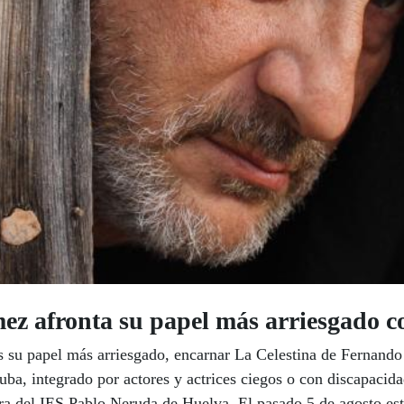
ez afronta su papel más arriesgado c
 su papel más arriesgado, encarnar La Celestina de Fernando
nuba, integrado por actores y actrices ciegos o con discapaci
ra del IES Pablo Neruda de Huelva. El pasado 5 de agosto estr