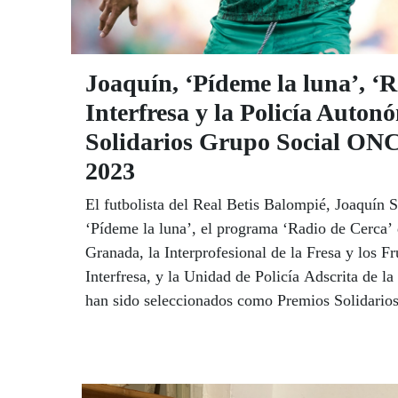
Joaquín, ‘Pídeme la luna’, ‘R
Interfresa y la Policía Auton
Solidarios Grupo Social ON
2023
El futbolista del Real Betis Balompié, Joaquín
‘Pídeme la luna’, el programa ‘Radio de Cerca’
Granada, la Interprofesional de la Fresa y los F
Interfresa, y la Unidad de Policía Adscrita de
han sido seleccionados como Premios Solidari
Andalucía 2023, la más alta distinción que con
autonómico. La gala de entrega de premios tend
septiembre en el Auditorio de la Casa Colón de