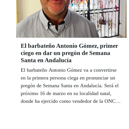
El barbateño Antonio Gómez, primer
ciego en dar un pregón de Semana
Santa en Andalucía
El barbateño Antonio Gómez va a convertirse
en la primera persona ciega en pronunciar un
pregón de Semana Santa en Andalucía. Será el
próximo 16 de marzo en su localidad natal,
donde ha ejercido como vendedor de la ONCE
durante 25 años. “El paso de los cargadores es
como el de un barco navegando”, describe
gráficamente Antonio a la hora de explicar su