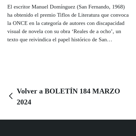
El escritor Manuel Domínguez (San Fernando, 1968)
ha obtenido el premio Tiflos de Literatura que convoca
la ONCE en la categoría de autores con discapacidad
visual de novela con su obra ‘Reales de a ocho’, un
texto que reivindica el papel histórico de San
Fernando, su ciudad natal, y de Chiclana de la
Frontera, donde trabaja como vendedor de la ONCE,
frente al protagonismo absoluto de Cádiz en la España
de la Guerra de la Independencia. "Esta novela me
enriquece como persona y como escritor", sostiene.
Volver a BOLETÍN 184 MARZO
2024