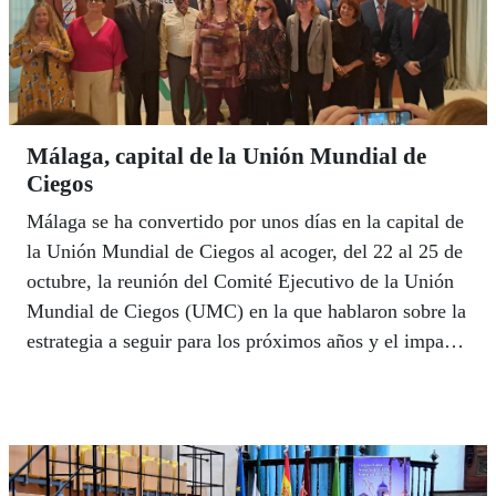
Málaga, capital de la Unión Mundial de
Ciegos
Málaga se ha convertido por unos días en la capital de
la Unión Mundial de Ciegos al acoger, del 22 al 25 de
octubre, la reunión del Comité Ejecutivo de la Unión
Mundial de Ciegos (UMC) en la que hablaron sobre la
estrategia a seguir para los próximos años y el impacto
del cambio climático y la sostenibilidad que forman
parte de la agenda de este organismo internacional. La
consejera de Empleo Formación y Trabajo Autónomo
de la Junta de Andalucía, Rocío Blanco, y el alcalde
de Málaga, Francisco de la Torre, participaron en el