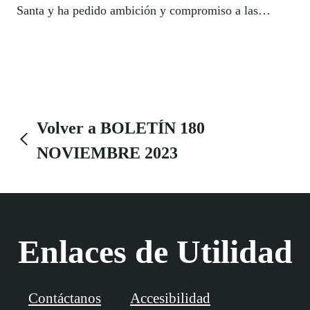
Santa y ha pedido ambición y compromiso a las
administraciones y hermandades para que las
celebraciones de mayor alcance popular en España
estén al alcance de todas las personas. Martinez
ofreció la experiencia y el asesoramiento del Grupo
Social ONCE para contribuir a ese reto en el marco
del I Congreso Nacional Semana Santa y Ciudades
Volver a BOLETÍN 180
Patrimonio de la Humanidad celebrado en Úbeda
NOVIEMBRE 2023
(Jaén) del 27 al 29 del pasado mes de octubre.
Enlaces de Utilidad
Contáctanos
Accesibilidad