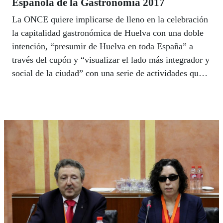
Española de la Gastronomía 2017
La ONCE quiere implicarse de lleno en la celebración
la capitalidad gastronómica de Huelva con una doble
intención, “presumir de Huelva en toda España” a
través del cupón y “visualizar el lado más integrador y
social de la ciudad” con una serie de actividades que
se suman a los actos programados a lo largo de este
año tanto por el ayuntamiento como por las entidades
empresariales de hostelería. El alcalde de Huelva,
Gabriel Cruz, y el delegado territorial de la ONCE,
Cristóbal Martínez, presentaron el programa de actos
previsto por la ONCE este año tan especial para
Huelva en el salón de plenos del Ayuntamiento.