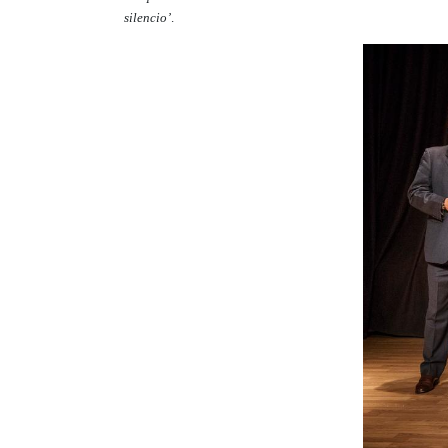
silencio’
.