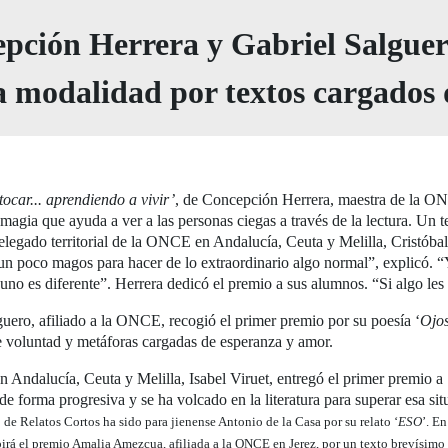
pción Herrera y Gabriel Salguero
a modalidad por textos cargados
ocar... aprendiendo a vivir’
, de Concepción Herrera, maestra de la ONC
magia que ayuda a ver a las personas ciegas a través de la lectura. Un t
delegado territorial de la ONCE en Andalucía, Ceuta y Melilla, Cristób
n poco magos para hacer de lo extraordinario algo normal”, explicó. “Y
no es diferente”. Herrera dedicó el premio a sus alumnos. “Si algo les
guero, afiliado a la ONCE, recogió el primer premio por su poesía ‘
Ojo
de voluntad y metáforas cargadas de esperanza y amor.
n Andalucía, Ceuta y Melilla, Isabel Viruet, entregó el primer premio 
de forma progresiva y se ha volcado en la literatura para superar esa s
de Relatos Cortos ha sido para jienense Antonio de la Casa por su relato ‘
ESO
’. E
birá el premio Amalia Amezcua, afiliada a la ONCE en Jerez, por un texto brevísimo c