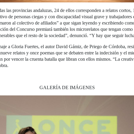
das las provincias andaluzas, 24 de ellos corresponden a relatos cortos,
ectivo de personas ciegas y con discapacidad visual grave y trabajadores
imaron al colectivo de afiliados” a que sigan leyendo y escribiendo como
ición del Concurso premiará también los microrelatos que tengan como t
ables que el resto de la sociedad”, denunció. “Y hay que seguir lucha
aje a Gloria Fuertes, el autor David Gámiz, de Priego de Córdoba, resid
nueve relatos y once poemas que se debaten entre la indecisión y el mied
n por vencer la cruenta batalla que libran con ellos mismos. “La crea
obra.
GALERÍA DE IMÁGENES