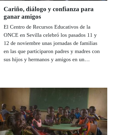
Cariño, diálogo y confianza para
ganar amigos
El Centro de Recursos Educativos de la
ONCE en Sevilla celebró los pasados 11 y
12 de noviembre unas jornadas de familias
en las que participaron padres y madres con
sus hijos y hermanos y amigos en un
encuentro que sirvió para fortelacer los lazos
afectivos y afrontar juntos situaciones de
superación personal. El objetivo, aumentar y
reforzar el círculo de amistades. El método,
cariño, diálogo y confianza.