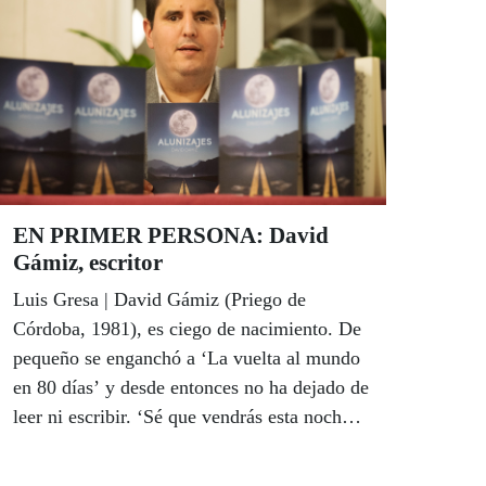
destinado a la comida diaria que niños y
niñas reciben en el colegio de Candemba-
Uri.
EN PRIMER PERSONA: David
Gámiz, escritor
Luis Gresa | David Gámiz (Priego de
Córdoba, 1981), es ciego de nacimiento. De
pequeño se enganchó a ‘La vuelta al mundo
en 80 días’ y desde entonces no ha dejado de
leer ni escribir. ‘Sé que vendrás esta noche’
fue su estreno en el mercado editorial,
siempre adverso para los escritores noveles,