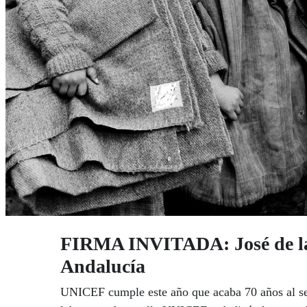
FIRMA INVITADA: José de la 
Andalucía
UNICEF cumple este año que acaba 70 años al ser