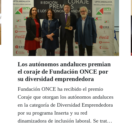
llevar la ilusión de la ONCE a todos los
rincones de España en estas fechas.
Los autónomos andaluces premian
el coraje de Fundación ONCE por
su diversidad emprendedora
Fundación ONCE ha recibido el premio
Coraje que otorgan los autónomos andaluces
en la categoría de Diversidad Emprendedora
por su programa Inserta y su red
dinamizadora de inclusión laboral. Se trata
de la segunda edición de unos premios que