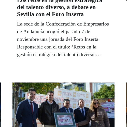
Los retos en la gestión estratégica
del talento diverso, a debate en
Sevilla con el Foro Inserta
La sede de la Confederación de Empresarios
de Andalucía acogió el pasado 7 de
noviembre una jornada del Foro Inserta
Responsable con el título: ‘Retos en la
gestión estratégica del talento diverso:
nuevos proyectos en red’, a iniciativa de
Fundación ONCE. El presidente de la
Patronal andaluza, Javier González de Lara,
y la consejera de Igualdad y Políticas
Sociales de la Junta de Andalucía, María
José Sánchez Rubio, participaron en este
encuentro en el que los empresarios
conocieron de primera mano las
herramientas que la ONCE y Fundación