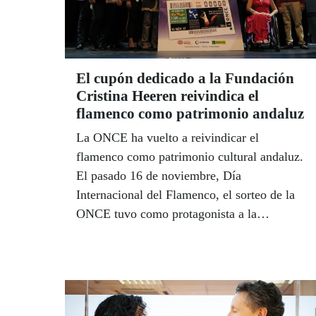
El cupón dedicado a la Fundación
Cristina Heeren reivindica el
flamenco como patrimonio andaluz
La ONCE ha vuelto a reivindicar el
flamenco como patrimonio cultural andaluz.
El pasado 16 de noviembre, Día
Internacional del Flamenco, el sorteo de la
ONCE tuvo como protagonista a la
Fundación Cristina Heeren, en
reconocimiento a su labor en la enseñanza y
difusión del flamenco y su apuesta por la
inclusión social a través del arte andaluz por
excelencia. Representantes de la Consejería