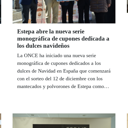
ONCE ponen a su disposición para facilitar
la contratación laboral de personas con
discapacidad.
Estepa abre la nueva serie
monográfica de cupones dedicada a
los dulces navideños
La ONCE ha iniciado una nueva serie
monográfica de cupones dedicados a los
dulces de Navidad en España que comenzará
con el sorteo del 12 de diciembre con los
mantecados y polvorones de Estepa como
protagonistas. El subdelegado territorial de
la ONCE en Andalucía, Ceuta y Melilla,
José Antonio Toledo, presentó esta nueva
campaña que suman 93,5 millones de
cupones con sabor a Navidad que van a