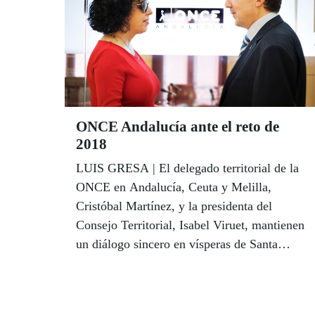
de Cultura de la Junta de Andalucía y del
Ayuntamiento de Sevilla arroparon la
presentación en sociedad de este cupón que
tuvo lugar en el coqueto teatro de la sede de
la Fundación Cristina Heeren, ubicado en el
corazón de Triana.
ONCE Andalucía ante el reto de
2018
LUIS GRESA | El delegado territorial de la
ONCE en Andalucía, Ceuta y Melilla,
Cristóbal Martínez, y la presidenta del
Consejo Territorial, Isabel Viruet, mantienen
un diálogo sincero en vísperas de Santa
Lucía, a las puertas ya de la Navidad, en el
que hacen balance de estos tres cuartas
partes de mandato y apuntan los retos del