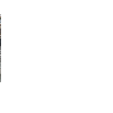
convoca UPTA-Andalucía. En el mismo
acto, la presidenta de la Junta de Andalucía,
Susana Diaz, presentó el cupón dedicado al
X aniversario del Estatuto del Trabajo
Autónomo junto al delegado territorial de la
ONCE en Andalucía, Ceuta y Melilla,
Cristóbal Martínez, y la secretaria general de
UPTA Andalucía, Inés Mazuela. Martínez
pidió a los profesionales que confíen en el
talento y la capacidad de las personas con
discapacidad y apuesten por ellos para
facilitar su inclusión en el mercado laboral.