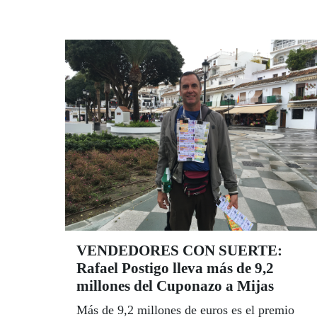
nuevo año. Sentados frente a frente,
Cristóbal Martínez e Isabel Viruet se
declaran muy orgullosos de ser andaluces,
del liderazgo de Andalucía en el seno de la
Organización y, sobre todo, del capital
humano que conforman los hombres y
mujeres de la ONCE en Andalucía.
VENDEDORES CON SUERTE:
Rafael Postigo lleva más de 9,2
millones del Cuponazo a Mijas
Más de 9,2 millones de euros es el premio