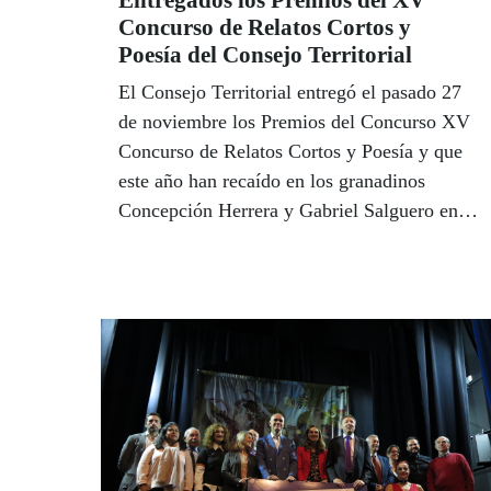
Entregados los Premios del XV
Concurso de Relatos Cortos y
Poesía del Consejo Territorial
El Consejo Territorial entregó el pasado 27
de noviembre los Premios del Concurso XV
Concurso de Relatos Cortos y Poesía y que
este año han recaído en los granadinos
Concepción Herrera y Gabriel Salguero en
primer lugar. La presidenta del Consejo
Territorial, Isabel Viruet, y el delegado
territorial, Cristóbal Martínez, felicitaron a
los ganadores y animaron al conjunto de
afiliados a que sigan leyendo y escribiendo
para reforzar y encauzar su ceatividad
litetaria.