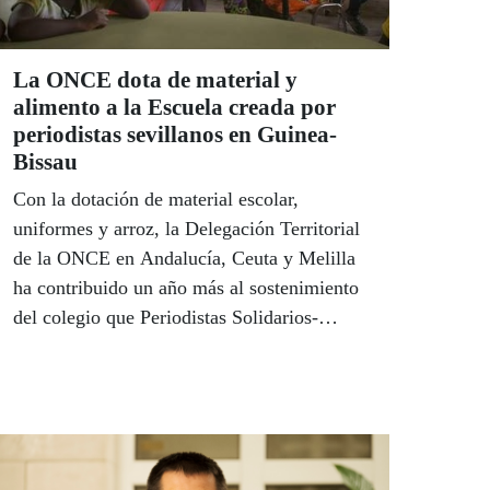
La ONCE dota de material y
alimento a la Escuela creada por
periodistas sevillanos en Guinea-
Bissau
Con la dotación de material escolar,
uniformes y arroz, la Delegación Territorial
de la ONCE en Andalucía, Ceuta y Melilla
ha contribuido un año más al sostenimiento
del colegio que Periodistas Solidarios-
Asociación de la Prensa de Sevilla impulsa
en una aldea de Guinea-Bissau. La donación
de la ONCE ha servido para la adquisición
de diferente material escolar, un centenar de
uniformes y más de 800 kilos del arroz