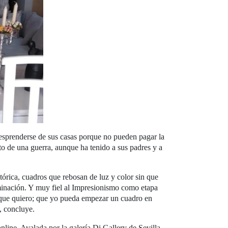
esprenderse de sus casas porque no pueden pagar la
to de una guerra, aunque ha tenido a sus padres y a
tórica, cuadros que rebosan de luz y color sin que
erminación. Y muy fiel al Impresionismo como etapa
ad que quiero; que yo pueda empezar un cuadro en
, concluye.
line. Avalada por la galería Di Gallery de Sevilla,