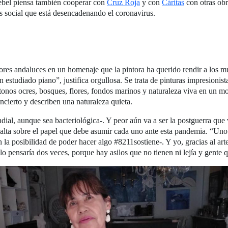
Rebel piensa también cooperar con
Cruz Roja
y con
Cáritas
con otras obr
is social que está desencadenando el coronavirus.
ores andaluces en un homenaje que la pintora ha querido rendir a los 
an estudiado piano”, justifica orgullosa. Se trata de pinturas impresionis
onos ocres, bosques, flores, fondos marinos y naturaleza viva en un m
ncierto y describen una naturaleza quieta.
al, aunque sea bacteriológica-. Y peor aún va a ser la postguerra que 
alta sobre el papel que debe asumir cada uno ante esta pandemia. “Uno 
 la posibilidad de poder hacer algo #8211sostiene-. Y yo, gracias al art
lo pensaría dos veces, porque hay asilos que no tienen ni lejía y gente 