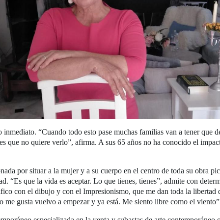
o inmediato. “Cuando todo esto pase muchas familias van a tener que d
 es que no quiere verlo”, afirma. A sus 65 años no ha conocido el impac
a por situar a la mujer y a su cuerpo en el centro de toda su obra pic
idad. “Es que la vida es aceptar. Lo que tienes, tienes”, admite con det
tifico con el dibujo y con el Impresionismo, que me dan toda la libert
no me gusta vuelvo a empezar y ya está. Me siento libre como el viento”
emporáneo especializada en la venta y subastas de arte contemporáneo on