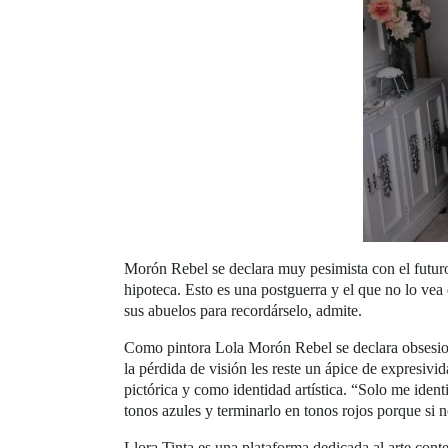
Morón Rebel se declara muy pesimista con el futur
hipoteca. Esto es una postguerra y el que no lo vea
sus abuelos para recordárselo, admite.
Como pintora Lola Morón Rebel se declara obsesionad
la pérdida de visión les reste un ápice de expresiv
pictórica y como identidad artística. “Solo me iden
tonos azules y terminarlo en tonos rojos porque si 
Llora Tinta es una plataforma dedicada al arte cont