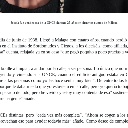
Josefa fue vendedora de la ONCE durante 25 años en distintos puntos de Málaga
día de junio de 1938. Llegó a Málaga con cuatro años, cuando perdió
 el Instituto de Sordomudos y Ciegos, a los dieciséis, como afiliada, 
a” cuenta, relajada ya en su casa “que pagó poquito a poco gracias a 
aille a limpiar, a andar por la calle, a ser persona. Lo único que no m
s yendo y viniendo a la ONCE, cuando el edificio antiguo estaba en 
que a las personas como yo las hace sentir muy bien”. De entre todos
orque le daba miedo que yo estuviera en la calle, pero yo quería trabaj
 pasado de todo, pero he vivido y estoy muy contenta de eso” sostiene 
 mucha gente” añade.
Es distintas, pero “cada vez más completa”. “Ahora se cogen a los 
provechan eso para ayudar todavía más” añade. Como deseo de cumpleañ