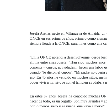
Josefa Arenas nació en Villanueva de Algaida, un 
ONCE en sus primeros años, primero como alumna en
siempre ligada a la ONCE, para mí es como una cas
“En la ONCE aprendí a desenvolverme, desde leer br
afirma entre risas Josefa. “Han sido muchos año
comenta – cursos, actividades... hacen una labor 
cuando “le dieron el cupón”. “Mi padre no quería p
eso. En 45 años he vendido en muchos sitios, me ha
poder vivir a mí, sé que con él también ayudaba a
En estos 87 años, Josefa ha conocido muchas ONC
hacer de todo, es un orgullo. Son muy grandes y a
por lo menos, pero si se puede, que vaya a mejor”.