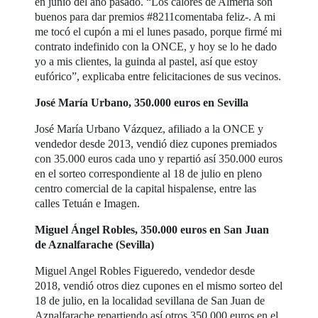
en junio del año pasado. “Los calores de Almería son
buenos para dar premios #8211comentaba feliz-. A mi
me tocó el cupón a mi el lunes pasado, porque firmé mi
contrato indefinido con la ONCE, y hoy se lo he dado
yo a mis clientes, la guinda al pastel, así que estoy
eufórico”, explicaba entre felicitaciones de sus vecinos.
José María Urbano, 350.000 euros en Sevilla
José María Urbano Vázquez, afiliado a la ONCE y
vendedor desde 2013, vendió diez cupones premiados
con 35.000 euros cada uno y repartió así 350.000 euros
en el sorteo correspondiente al 18 de julio en pleno
centro comercial de la capital hispalense, entre las
calles Tetuán e Imagen.
Miguel Ángel Robles, 350.000 euros en San Juan
de Aznalfarache (Sevilla)
Miguel Angel Robles Figueredo, vendedor desde
2018, vendió otros diez cupones en el mismo sorteo del
18 de julio, en la localidad sevillana de San Juan de
Aznalfarache repartiendo así otros 350.000 euros en el