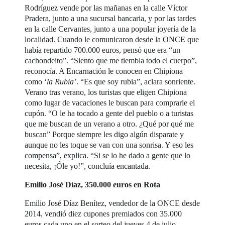
Rodríguez vende por las mañanas en la calle Víctor
Pradera, junto a una sucursal bancaria, y por las tardes
en la calle Cervantes, junto a una popular joyería de la
localidad. Cuando le comunicaron desde la ONCE que
había repartido 700.000 euros, pensó que era “un
cachondeito”. “Siento que me tiembla todo el cuerpo”,
reconocía. A Encarnación le conocen en Chipiona
como ‘
la Rubia’
. “Es que soy rubia”, aclara sonriente.
Verano tras verano, los turistas que eligen Chipiona
como lugar de vacaciones le buscan para comprarle el
cupón. “O le ha tocado a gente del pueblo o a turistas
que me buscan de un verano a otro. ¿Qué por qué me
buscan” Porque siempre les digo algún disparate y
aunque no les toque se van con una sonrisa. Y eso les
compensa”, explica. “Si se lo he dado a gente que lo
necesita, ¡Óle yo!”, concluía encantada.
Emilio José Díaz, 350.000 euros en Rota
Emilio José Díaz Benítez, vendedor de la ONCE desde
2014, vendió diez cupones premiados con 35.000
euros cada uno en el sorteo del jueves 4 de julio,