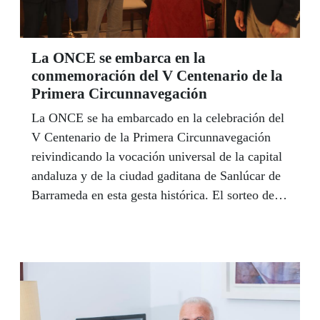
La ONCE se embarca en la
conmemoración del V Centenario de la
Primera Circunnavegación
La ONCE se ha embarcado en la celebración del
V Centenario de la Primera Circunnavegación
reivindicando la vocación universal de la capital
andaluza y de la ciudad gaditana de Sanlúcar de
Barrameda en esta gesta histórica. El sorteo del
10 de agosto, día en el que se conmemora los
500 años de la salida de la expedición desde
Sevilla, tiene como protagonista a esta primera
vuelta al mundo. El alcalde de Sevilla, Juan
Espadas, agradeció a la ONCE su implicación en
este aniversario y le pidió "más colaboración con