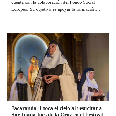
cuenta con la colaboración del Fondo Social
Europeo. Su objetivo es apoyar la formación
universitaria, la especialización y la carrera
académica de las personas con discapacidad y
promover así su inclusión laboral en empleos
técnicos y altamente cualificados, en el marco
del Programa Operativo del FSE de Inclusión
Social y Economía Social 2014-2020. El plazo
de presentación de solicitudes concluye el
próximo 30 de septiembre.
Jacaranda11 toca el cielo al resucitar a
Sor Juana Inés de la Cruz en el Festival