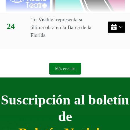
‘In-Visible’ representa su
Día:
24
última obra en la Barca de la
Florida
Más eventos
Suscripción al boletín
de