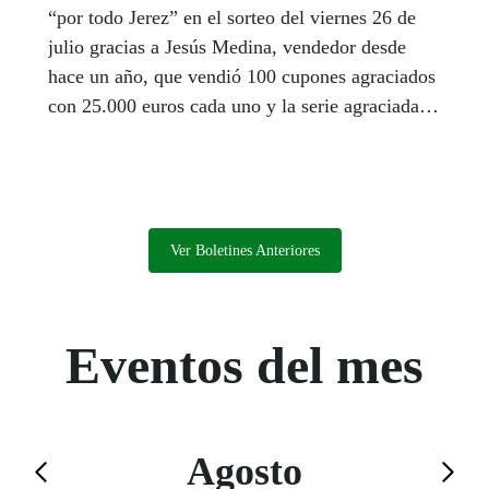
“por todo Jerez” en el sorteo del viernes 26 de
julio gracias a Jesús Medina, vendedor desde
hace un año, que vendió 100 cupones agraciados
con 25.000 euros cada uno y la serie agraciada
con los nueves millones de euros que ofrece cada
viernes este sorteo, en total 11,5 millones de
euros entre un centenar de jerezanos. Sevilla,
Málaga y Moriles (Córdoba) dieron también
premios de más de un millón de euros en las
Ver Boletines Anteriores
últimas semanas. La suerte ronda a Andalucía en
vísperas ya del Extra de Verano de la ONCE.
Eventos del mes
Calendario de Agosto
Agosto
Saltar el calendario