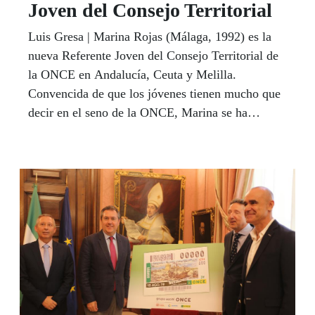
Joven del Consejo Territorial
Luis Gresa | Marina Rojas (Málaga, 1992) es la
nueva Referente Joven del Consejo Territorial de
la ONCE en Andalucía, Ceuta y Melilla.
Convencida de que los jóvenes tienen mucho que
decir en el seno de la ONCE, Marina se ha
estrenado en esta responsabilidad con entusiasmo,
con ilusión y una meta clara, que los jóvenes
afiliados se acerquen y se impliquen más en la
vida institucional de la Organización. “Este
Consejo tiene muy en cuenta a los jóvenes”,
subraya. Rojas, que ultima sus estudios como
soprano, equipara la importancia de la Música a la
de las Matemáticas o la Literatura en el sistema
educativo.