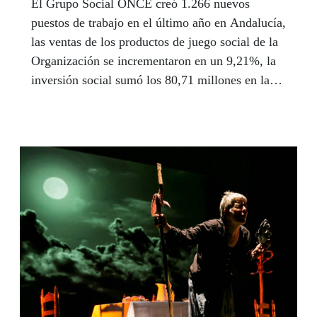
El Grupo Social ONCE creó 1.266 nuevos
puestos de trabajo en el último año en Andalucía,
las ventas de los productos de juego social de la
Organización se incrementaron en un 9,21%, la
inversión social sumó los 80,71 millones en la
comunidad autónoma y se repartieron 352
millones en premios, según el Informe de Valor
Compartido 2018 que ha venido presentando el
delegado territorial de la ONCE en Andalucía,
Ceuta y Melilla, Cristóbal Martínez, en las ocho
capitales andaluzas, junto a los directivos de los
centros y los representantes del Consejo
Territorial.