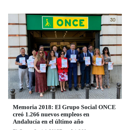
conocimiento, desarrollo e investigación de
primer orden para el avance de Andalucía y su
relación con el exterior. Son, en su opinión, 25
años de referencia en la formación de postgrado
e internacionalización. E jueves 19 de
septiembre, la ONCE dedica su sorteo a este 25
Aniversario.
Memoria 2018: El Grupo Social ONCE
creó 1.266 nuevos empleos en
Andalucía en el último año