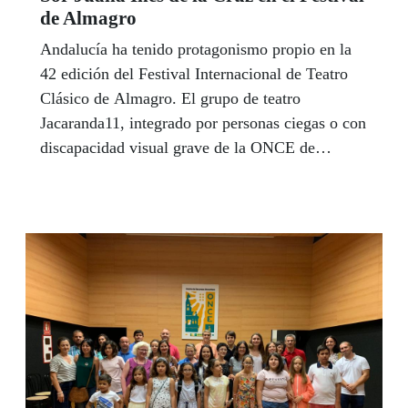
de Almagro
Andalucía ha tenido protagonismo propio en la
42 edición del Festival Internacional de Teatro
Clásico de Almagro. El grupo de teatro
Jacaranda11, integrado por personas ciegas o con
discapacidad visual grave de la ONCE de
Granada y perteneciente a AACUC, acudió por
primera vez a esta cumbre del teatro clásico
español con la representación de ‘La décima
musa, o yo, la peor de todas’, sobre textos de sor
Juana Inés de la Cruz. Mientras que el actor de
Orozú, de Cádiz, Josema Gómez, interpretó
versos de la religiosa mexicana ante la Reina
Letizia en el acto de entrega de los Premios al
Festival manchego por su apuesta por la cultura
inclusiva.