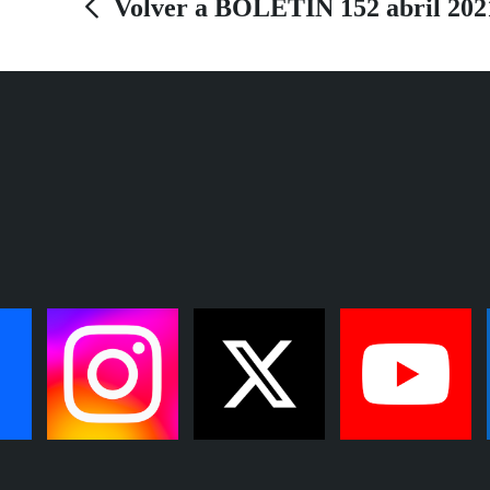
Volver a BOLETÍN 152 abril 202
Dos Hermanas, en Sevilla, ha sido una de las
primeras en reconocer a sus trabajadores.