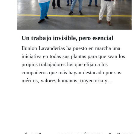
Un trabajo invisible, pero esencial
Ilunion Lavanderías ha puesto en marcha una
iniciativa en todas sus plantas para que sean los
propios trabajadores los que elijan a los
compañeros que más hayan destacado por sus
méritos, valores humanos, trayectoria y
esfuerzo. Una forma compartida de celebrar el
30 aniversario de las lavanderías del Grupo
Social ONCE después de un año durísimo de
trabajo en el que han puesto en valor su
liderazgo empresarial, volcado en el sector
socio sanitario y los hospitales. La planta de