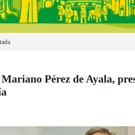
tada
riano Pérez de Ayala, presi
ía