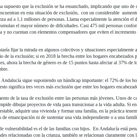
ha supuesto que la exclusión se ha ensanchado, implicando que uno de
encuentran en esta situación de exclusión, con un considerable aument
nza así a 1,1 millones de personas. Llama especialmente la atención el 
cumulan el mayor número de dificultades. Casi 475 mil personas conf
ica y no cuentan con elementos compensadores que eviten el incremento
ría fijar la mirada en algunos colectivos y situaciones especialmente af
o de la exclusión; si en 2018 la brecha entre los hogares encabezados
es, ahora la brecha de género es de 15 puntos hasta afectar al 37% de l
mbre.
n Andalucía sigue suponiendo un hándicap importante: el 72% de los h
 esto significa tres veces más exclusión que entre los hogares encabeza
emento de la tasa de exclusión entre las personas más jóvenes. Unos de 
impide dibujar proyectos de vida para transicionar a la vida adulta. Si 
o estable, adquirir una vivienda y formar una familia, en la práctica te
es de emancipación ni de sustentar una vida independiente o a una famili
 vulnerabilidad es el de las familias con hijos. En Andalucía está pena
ades relacionadas con la crianza, también se relacionan claramente con l