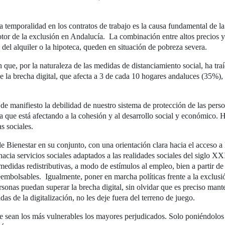
.
ta temporalidad en los contratos de trabajo es la causa fundamental de l
otor de la exclusión en Andalucía. La combinación entre altos precios y
 del alquiler o la hipoteca, queden en situación de pobreza severa.
ón que, por la naturaleza de las medidas de distanciamiento social, ha 
 la brecha digital, que afecta a 3 de cada 10 hogares andaluces (35%), 
manifiesto la debilidad de nuestro sistema de protección de las perso
a que está afectando a la cohesión y al desarrollo social y económico.
s sociales.
 Bienestar en su conjunto, con una orientación clara hacia el acceso a 
hacia servicios sociales adaptados a las realidades sociales del siglo XX
edidas redistributivas, a modo de estímulos al empleo, bien a partir de
eembolsables. Igualmente, poner en marcha políticas frente a la exclusi
onas puedan superar la brecha digital, sin olvidar que es preciso mante
as de la digitalización, no les deje fuera del terreno de juego.
 sean los más vulnerables los mayores perjudicados. Solo poniéndolos e