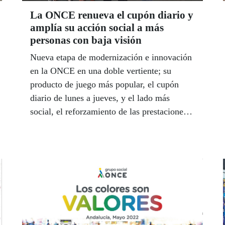
La ONCE renueva el cupón diario y
amplía su acción social a más
personas con baja visión
Nueva etapa de modernización e innovación
en la ONCE en una doble vertiente; su
producto de juego más popular, el cupón
diario de lunes a jueves, y el lado más
social, el reforzamiento de las prestaciones
sociales. La ONCE lanza una renovación de
su Cupón Diario, el producto de mayor
tradición de sus loterías responsables,
seguras y sociales, y ofrece desde el 2 de
mayo un premio mayor de 500.000 euros
cada día aumentando el número de premios
con nuevos conceptos de reparto que lo
hacen más atractivo y moderno. Esta