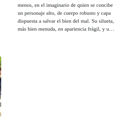
menos, en el imaginario de quien se concibe
un personaje alto, de cuerpo robusto y capa
dispuesta a salvar el bien del mal. Su silueta,
más bien menuda, en apariencia frágil, y un
rostro moreno castigado por el Levante que
suele pegar con fuerza en San Fernando,
anticipa en cambio a un persona rápida en
acción, con cara de bonachón, y una bondad
infinita que le convierten, sin pretenderlo, en
una figura fuera de serie. José Francisco
Jerez (Málaga, 1974), vendedor de la ONCE
desde un año antes de que estallase la
pandemia, es padre de seis hijos, y desde el
pasado mes de marzo, padre adoptivo de
otros tres ucranianos. Nunca vio ‘Con ocho
basta’, la familia más feliz de las series