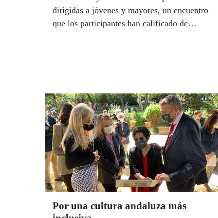
dirigidas a jóvenes y mayores, un encuentro
que los participantes han calificado de
“emocionante” por tratarse del primero
presencial después de dos años de pandemia.
En el primero de ellos jugaron con las
emociones a través de distintos talleres,
mientras que los más adultos hicieron
coreografías grupales, se introdujeron en el
mundo del goalball, trabajaron las
habilidades artísticas y profundizaron en el
conocimiento del campo de la nutrición.
Por una cultura andaluza más
inclusiva