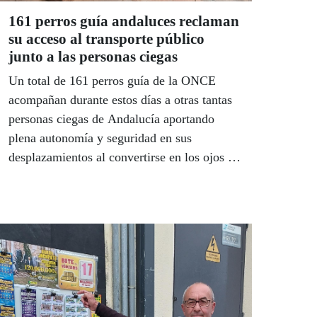
161 perros guía andaluces reclaman
su acceso al transporte público
junto a las personas ciegas
Un total de 161 perros guía de la ONCE
acompañan durante estos días a otras tantas
personas ciegas de Andalucía aportando
plena autonomía y seguridad en sus
desplazamientos al convertirse en los ojos de
quien no puede ver. Con motivo del Día
Internacional del Perro Guía, el pasado 27
de abril, los usuarios de perros guía
reclamaron a la sociedad su derecho de
acceso al transporte público junto a las
personas ciegas en igualdad de condiciones,
bajo el lema ‘En el transporte, también
somos uno’.