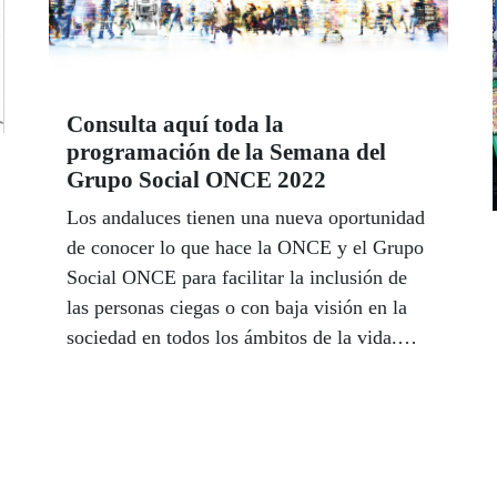
reforma coincide con la firme apuesta de la
Organización por afianzar los servicios
sociales para personas ciegas y, cada vez
más, con baja visión.
Consulta aquí toda la
programación de la Semana del
Grupo Social ONCE 2022
Los andaluces tienen una nueva oportunidad
de conocer lo que hace la ONCE y el Grupo
Social ONCE para facilitar la inclusión de
las personas ciegas o con baja visión en la
sociedad en todos los ámbitos de la vida.
Del 23 al 28 de mayo la Semana del Grupo
Social ONCE pondrá en marcha más de 200
actividades en todos los centros de la ONCE
en las ocho provincias andaluzas y las
ciudades autónomas de Ceuta y Melilla para