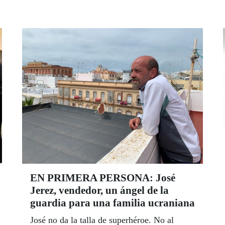
enseñar y compartir su labor social con todas
las personas que quieran acercarse a
descubrir los valores que encierran los
colores de la ONCE. Estáis todas y todos
invitados. Consultad aquí toda la
programación.
EN PRIMERA PERSONA: José
Jerez, vendedor, un ángel de la
guardia para una familia ucraniana
José no da la talla de superhéroe. No al