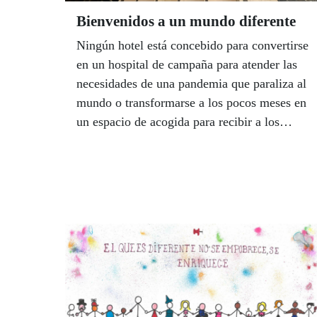
Bienvenidos a un mundo diferente
Ningún hotel está concebido para convertirse
en un hospital de campaña para atender las
necesidades de una pandemia que paraliza al
mundo o transformarse a los pocos meses en
un espacio de acogida para recibir a los
refugiados de una guerra, en medio de la
mayor tragedia humanitaria que haya vivido
Europa tras la Segunda Guerra Mundial.
Bueno, salvo que sea de Ilunion Hotels,
como el Alcora de Sevilla, donde se alojan
cerca de un centenar de ucranianas huidas de
la guerra de Rusia, y donde todo cuanto ahí
sucede, hace honor a su lema: ‘Bienvenidos
a un mundo diferente’. | LUIS GRESA