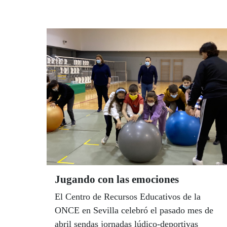
de su entorno más cercano en los ámbitos
del ocio, la educación, el empleo o la
accesibilidad universal. Todos ellos pasan
ahora a la fase nacional que se fallará el
próximo 18 de mayo en Madrid.
Jugando con las emociones
El Centro de Recursos Educativos de la
ONCE en Sevilla celebró el pasado mes de
abril sendas jornadas lúdico-deportivas