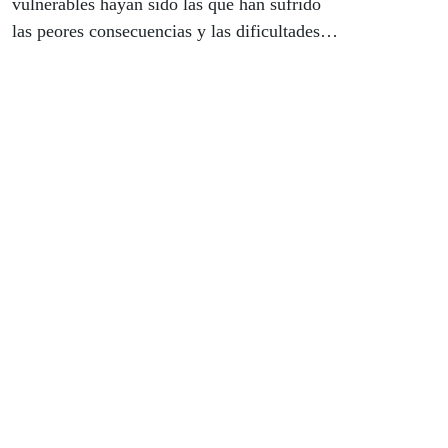
vulnerables hayan sido las que han sufrido
las peores consecuencias y las dificultades
más grandes para mantenerse a flote tras el
tsunami que ha supuesto la pandemia de la
Covid 19. "Se hace necesario reimpulsar el
modelo de Estado de Bienestar en su
conjunto, con una orientación clara hacia el
acceso a los derechos como canal para la
inclusión social y el “rescate” de los sectores
más excluidos", advierte. A su juicio, los
poderes públicos deben situarlos en el centro
de su actuación para superar esta situación.