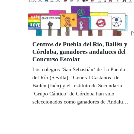
Centros de Puebla del Río, Bailén y
Córdoba, ganadores andaluces del
Concurso Escolar
Los colegios ‘San Sebastián’ de La Puebla
del Río (Sevilla), ‘General Castaños’ de
Bailén (Jaén) y el Instituto de Secundaria
‘Grupo Cántico’ de Córdoba han sido
seleccionados como ganadores de Andalucía
en el 38 Concurso Escolar del Grupo Social
ONCE que, en esta ocasión, ha invitado a
los docentes y estudiantes a realizar distintos
trabajos por la inclusión y la igualdad dentro