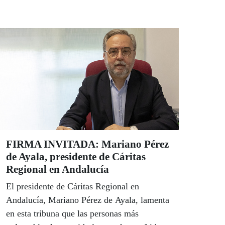
repartió 644.000 euros en el sorteo del 6 de
abril. Y la localidad gaditana de Sanlúcar de
Barrameda se llevó dos premios en menos
de una semana de 350.000 y 300.000 euros
respectivamente.
FIRMA INVITADA: Mariano Pérez
de Ayala, presidente de Cáritas
Regional en Andalucía
El presidente de Cáritas Regional en
Andalucía, Mariano Pérez de Ayala, lamenta
en esta tribuna que las personas más