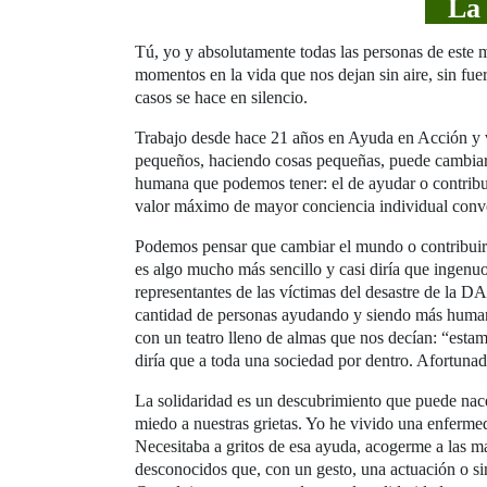
La f
Tú, yo y absolutamente todas las personas de est
momentos en la vida que nos dejan sin aire, sin fu
casos se hace en silencio.
Trabajo desde hace 21 años en Ayuda en Acción y v
pequeños, haciendo cosas pequeñas, puede cambiar
humana que podemos tener: el de ayudar o contribuir
valor máximo de mayor conciencia individual conve
Podemos pensar que cambiar el mundo o contribuir a
es algo mucho más sencillo y casi diría que ingenuo
representantes de las víctimas del desastre de la D
cantidad de personas ayudando y siendo más humano
con un teatro lleno de almas que nos decían: “estam
diría que a toda una sociedad por dentro. Afortunad
La solidaridad es un descubrimiento que puede nace
miedo a nuestras grietas. Yo he vivido una enferme
Necesitaba a gritos de esa ayuda, acogerme a las man
desconocidos que, con un gesto, una actuación o 