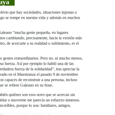
 tuya
io que hay sociedades, situaciones injustas o
 algo se rompe en nuestra vida y además en muchos
 Galeano “mucha gente pequeña, en lugares
os cambiando, precisamente, hacia la versión más
o, de acercarte a su realidad o sufrimiento, es el
 o gestos extraordinarios. Pero no, ni mucho menos,
su fuerza. Así por ejemplo lo habló una de las
dadera fuerza de la solidaridad”, tras apreciar la
brado en el Maestranza el pasado 9 de noviembre
on capaces de reconstruir a una persona, incluso
ue se refiere Galeano en su frase.
bién quiénes son esos seres que se acercan sin
 hablar o moverme me parecía un esfuerzo inmenso.
ncreíbles, porque lo son: familiares, amigos,