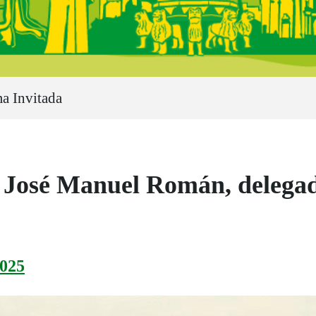
a Invitada
osé Manuel Román, delegad
025