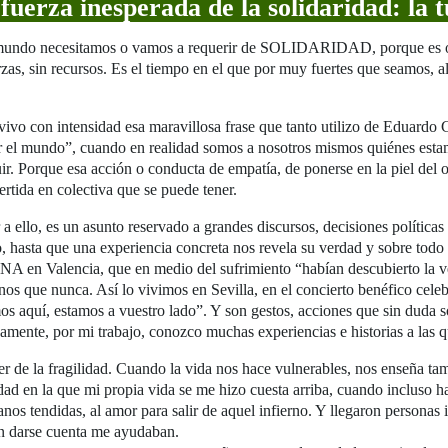
uerza inesperada de la solidaridad: la
e mundo necesitamos o vamos a requerir de SOLIDARIDAD, porque es obv
erzas, sin recursos. Es el tiempo en el que por muy fuertes que seamos,
ivo con intensidad esa maravillosa frase que tanto utilizo de Eduardo
 el mundo”, cuando en realidad somos a nosotros mismos quiénes estam
. Porque esa acción o conducta de empatía, de ponerse en la piel del otr
rtida en colectiva que se puede tener.
 ello, es un asunto reservado a grandes discursos, decisiones políticas
, hasta que una experiencia concreta nos revela su verdad y sobre todo 
ANA en Valencia, que en medio del sufrimiento “habían descubierto la ver
s que nunca. Así lo vivimos en Sevilla, en el concierto benéfico cele
os aquí, estamos a vuestro lado”. Y son gestos, acciones que sin duda s
amente, por mi trabajo, conozco muchas experiencias e historias a las q
r de la fragilidad. Cuando la vida nos hace vulnerables, nos enseña tam
dad en la que mi propia vida se me hizo cuesta arriba, cuando incluso
os tendidas, al amor para salir de aquel infierno. Y llegaron personas i
sin darse cuenta me ayudaban.