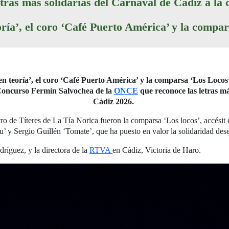
etras más solidarias del Carnaval de Cádiz a l
oría’, el coro ‘Café Puerto América’ y la comp
n teoría’, el coro ‘Café Puerto América’ y la comparsa ‘Los Loco
l Concurso Fermín Salvochea de la
ONCE
que reconoce las letras m
Cádiz 2026.
ro de Títeres de La Tía Norica fueron la comparsa ‘Los locos’, accésit e
ru’ y Sergio Guillén ‘Tomate’, que ha puesto en valor la solidaridad des
íguez, y la directora de la
RTVA
en Cádiz, Victoria de Haro.