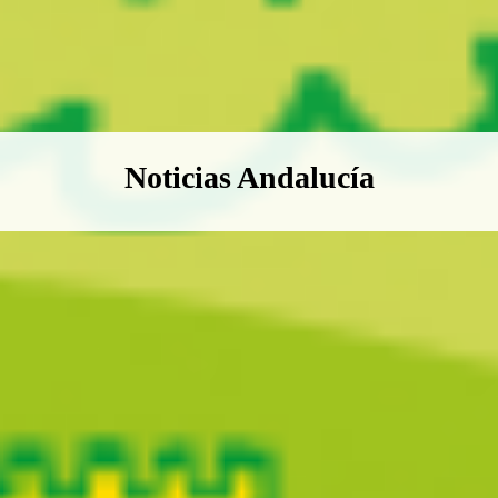
Boletín Noticias Andalucía
Noticias Andalucía