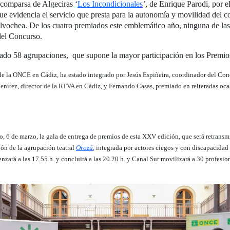
 comparsa de Algeciras ‘
Los Incondicionales
’
, de Enrique Parodi, por e
 evidencia el servicio que presta para la autonomía y movilidad del co
lvochea. De los cuatro premiados este emblemático año, ninguna de las
 del Concurso.
ntado 58 agrupaciones, que supone la mayor participación en los Premi
 de la ONCE en Cádiz, ha estado integrado por Jesús Espiñeira, coordinador del Conc
nítez, director de la RTVA en Cádiz, y Fernando Casas, premiado en reiteradas ocasi
 6 de marzo, la gala de entrega de premios de esta XXV edición, que será retransm
ión de la agrupación teatral
Orozú
, integrada por actores ciegos y con discapacidad
zará a las 17.55 h. y concluirá a las 20.20 h. y Canal Sur movilizará a 30 profesio