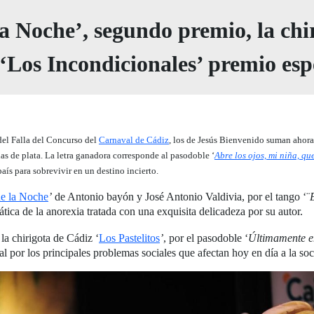
a Noche’, segundo premio, la chir
 ‘Los Incondicionales’ premio es
del Falla del Concurso del
Carnaval de Cádiz
, los de Jesús Bienvenido suman ahora
s de plata. La letra ganadora corresponde al pasodoble ‘
Abre los ojos, mi niña, qu
aís para sobrevivir en un destino incierto.
e la Noche
’
de Antonio bayón y José Antonio Valdivia, por el tango ‘¨
ática de la anorexia tratada con una exquisita delicadeza por su autor.
la chirigota de Cádiz ‘
Los Pastelitos
’
, por el pasodoble ‘
Últimamente e
ral por los principales problemas sociales que afectan hoy en día a la so