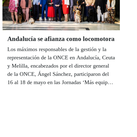
Andalucía se afianza como locomotora
Los máximos responsables de la gestión y la
representación de la ONCE en Andalucía, Ceuta
y Melilla, encabezados por el director general
de la ONCE, Ángel Sánchez, participaron del
16 al 18 de mayo en las Jornadas ‘Más equipo,
más compromiso’ en las que debatieron sobre la
estrategia a seguir en los cuatro próximos años
para reforzar el papel del Grupo Social ONCE
como referente de transformación social en
Andalucía y las dos ciudades autónomas.