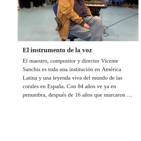
El instrumento de la voz
El maestro, compositor y director Vicente
Sanchis es toda una institución en América
Latina y una leyenda viva del mundo de las
corales en España. Con 84 años ve ya en
penumbra, después de 16 años que marcaron su
trayectoria en Colombia y 42 en Isla Cristina,
su pueblo, donde se siente un vagabundo más.
Afiliado a la ONCE desde hace dos años,
asume con entusiasmo este último tramo de su
voluminosa obra con la ilusión de poner en