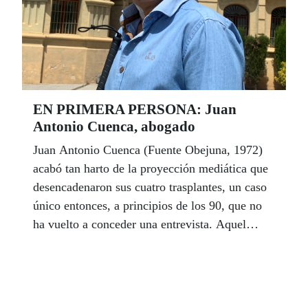
EN PRIMERA PERSONA: Juan
Antonio Cuenca, abogado
Juan Antonio Cuenca (Fuente Obejuna, 1972)
acabó tan harto de la proyección mediática que
desencadenaron sus cuatro trasplantes, un caso
único entonces, a principios de los 90, que no
ha vuelto a conceder una entrevista. Aquel
joven es hoy el único abogado con despacho en
el pueblo de Lope de Vega, un lugar que ha
pasado a la historia por su lucha contra la
injusticia. Cuenca, que perdió la vista como