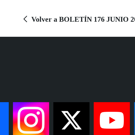
marcha aún nuevos proyectos, como una coral
en la ONCE, y la esperanza de seguir
Volver a BOLETÍN 176 JUNIO 2
enseñando, saltándose todas las reglas que la
pedagogía musical ha escrito. Es, sencillamente,
un genio. Un músico de los grandes de España.
| LUIS GRESA