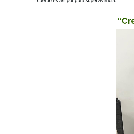
cuerpo es así por pura supervivencia.
“Cre