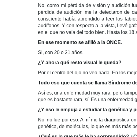
No, como mi pérdida de visión y audición fu
pérdida de audición me la detectaron de ca
consciente había aprendido a leer los labi
audífonos. Y con respecto a la vista, llevé 
en el que no veía del todo bien. Hasta los 18 a
En ese momento se afilió a la ONCE.
Si, con 20 o 21 años.
¿Y ahora qué resto visual le queda?
Por el centro del ojo no veo nada. En los mej
Todo eso que cuenta se llama Síndrome d
Así es, una enfermedad muy rara, pero tampo
que es bastante rara, sí. Es una enfermedad g
¿Y eso le empuja a estudiar la genética y 
No, no fue por eso. A mí me la diagnosticaro
genética, de moléculas, lo que es más más peq
¿Qué es lo que más le ha sorprendido? ¿C