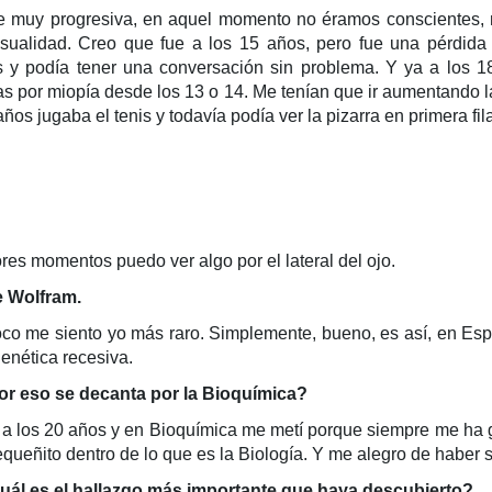
e muy progresiva, en aquel momento no éramos conscientes, n
sualidad. Creo que fue a los 15 años, pero fue una pérdida
os y podía tener una conversación sin problema. Y ya a los
gafas por miopía desde los 13 o 14. Me tenían que ir aumentando
ños jugaba el tenis y todavía podía ver la pizarra en primera fil
ores momentos puedo ver algo por el lateral del ojo.
e Wolfram.
co me siento yo más raro. Simplemente, bueno, es así, en Esp
enética recesiva.
por eso se decanta por la Bioquímica?
n a los 20 años y en Bioquímica me metí porque siempre me ha gu
ueñito dentro de lo que es la Biología. Y me alegro de haber s
uál es el hallazgo más importante que haya descubierto?