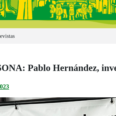
evistas
A: Pablo Hernández, inves
023