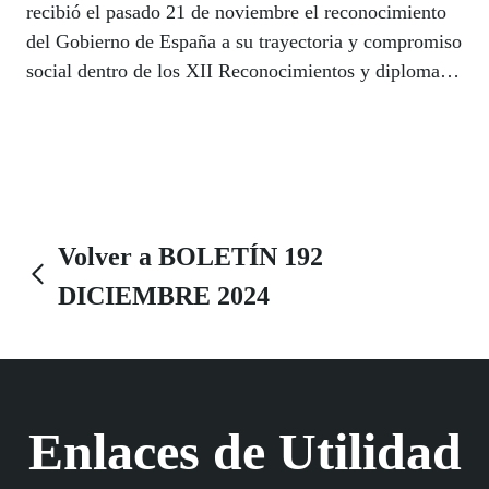
recibió el pasado 21 de noviembre el reconocimiento
del Gobierno de España a su trayectoria y compromiso
social dentro de los XII Reconocimientos y diplomas
con motivo del 25N, Día Internacional para la
Eliminación de la Violencia contra las Mujeres. En el
mismo acto, el ex presidente del Gobierno José Luis
Rodríguez Zapatero, recibió también el premio a su
compromiso por la igualdad de género durante su
mandato.
Volver a BOLETÍN 192
DICIEMBRE 2024
Enlaces de Utilidad